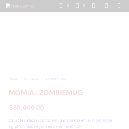
0
0
INICIO
/
POCILLOS
/
ZOMBIEMUGS
MOMIA- ZOMBIEMUG
$
85,000.00
Características:
Zombiemug inspirada en las momias de
Egipto lo más seguro es de un faraón 🧟