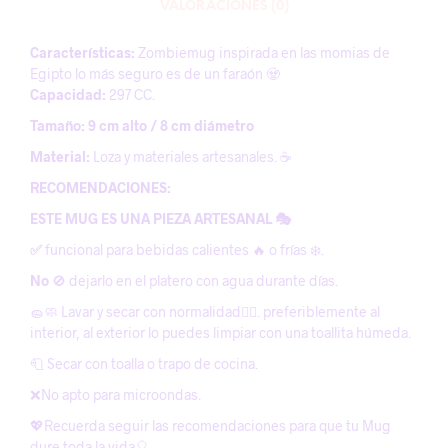
VALORACIONES (0)
Características:
Zombiemug inspirada en las momias de
Egipto lo más seguro es de un faraón 🧟
Capacidad:
297 CC.
Tamaño: 9 cm alto / 8 cm diámetro
Material:
Loza y materiales artesanales. ☕️
RECOMENDACIONES:
ESTE MUG ES UNA PIEZA ARTESANAL 🎭
✅
funcional para bebidas calientes 🔥 o frías ❄️.
No
🚫 dejarlo en el platero con agua durante días.
🧽🧼 Lavar y secar con normalidad😶‍🌫️. preferiblemente al
interior, al exterior lo puedes limpiar con una toallita húmeda.
🧻 Secar con toalla o trapo de cocina.
❌No apto para microondas.
💖Recuerda seguir las recomendaciones para que tu Mug
dure toda la vida🎈.