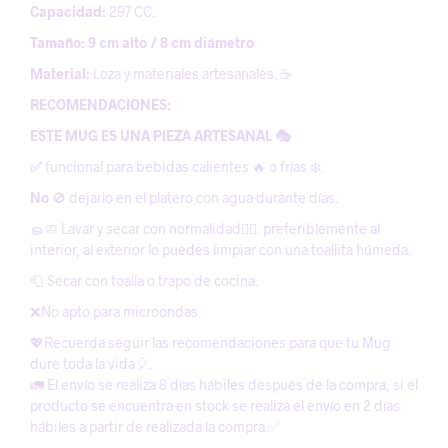
Capacidad:
297 CC.
Tamaño: 9 cm alto / 8 cm diámetro
Material:
Loza y materiales artesanales. ☕️
RECOMENDACIONES:
ESTE MUG ES UNA PIEZA ARTESANAL 🎭
✅
funcional para bebidas calientes 🔥 o frías ❄️.
No
🚫 dejarlo en el platero con agua durante días.
🧽🧼 Lavar y secar con normalidad😶‍🌫️. preferiblemente al
interior, al exterior lo puedes limpiar con una toallita húmeda.
🧻 Secar con toalla o trapo de cocina.
❌No apto para microondas.
💖Recuerda seguir las recomendaciones para que tu Mug
dure toda la vida🎈.
🚛 El envío se realiza 8 días hábiles después de la compra, si el
producto se encuentra en stock se realiza el envío en 2 días
hábiles a partir de realizada la compra.✅