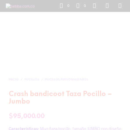
0
0
INICIO
/
POCILLOS
/
POCILLOS PERSONALIZADOS
Crash bandicoot Taza Pocillo –
Jumbo
$
95,000.00
Características:
Mug/taza/pocillo, tamaño JUMBO con diseño