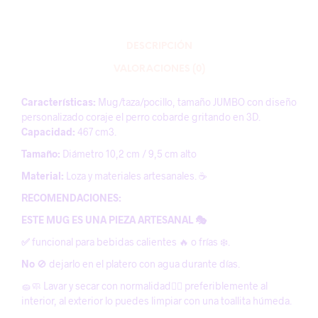
DESCRIPCIÓN
VALORACIONES (0)
Características:
Mug/taza/pocillo, tamaño JUMBO con diseño
personalizado coraje el perro cobarde gritando en 3D.
Capacidad:
467 cm3.
Tamaño:
Diámetro 10,2 cm / 9,5 cm alto
Material:
Loza y materiales artesanales. ☕️
RECOMENDACIONES:
ESTE MUG ES UNA PIEZA ARTESANAL 🎭
✅
funcional para bebidas calientes 🔥 o frías ❄️.
No
🚫 dejarlo en el platero con agua durante días.
🧽🧼 Lavar y secar con normalidad😶‍🌫️ preferiblemente al
interior, al exterior lo puedes limpiar con una toallita húmeda.