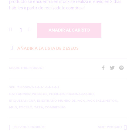
producto se encuentra en stock se realiza el envío en 2 días
hábiles a partir de realizada la compra.✅
AÑADIR AL CARRITO
AÑADIR A LA LISTA DE DESEOS
SHARE THIS PRODUCT
SKU:
ZM0005-2-2-1-1-1-1-1-2-1-1
CATEGORÍAS:
POCILLOS
,
POCILLOS PERSONALIZADOS
ETIQUETAS:
CUP
,
EL EXTRAÑO MUNDO DE JACK
,
JACK SKELLINGTON
,
MUG
,
POCILLO
,
TAZA
,
ZOMBIEMUG
PREVIOUS PRODUCT
NEXT PRODUCT