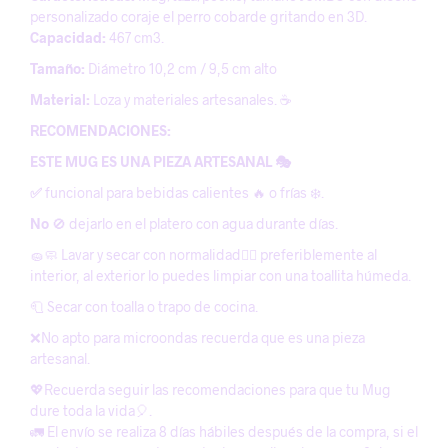
personalizado coraje el perro cobarde gritando en 3D.
Capacidad:
467 cm3.
Tamaño:
Diámetro 10,2 cm / 9,5 cm alto
Material:
Loza y materiales artesanales. ☕️
RECOMENDACIONES:
ESTE MUG ES UNA PIEZA ARTESANAL 🎭
✅
funcional para bebidas calientes 🔥 o frías ❄️.
No
🚫 dejarlo en el platero con agua durante días.
🧽🧼 Lavar y secar con normalidad😶‍🌫️ preferiblemente al
interior, al exterior lo puedes limpiar con una toallita húmeda.
🧻 Secar con toalla o trapo de cocina.
❌No apto para microondas recuerda que es una pieza
artesanal.
💖Recuerda seguir las recomendaciones para que tu Mug
dure toda la vida🎈.
🚛 El envío se realiza 8 días hábiles después de la compra, si el