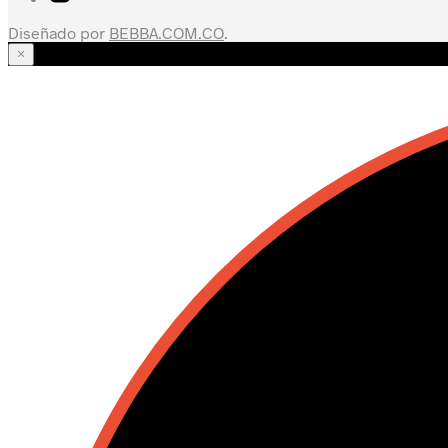
Diseñado por
BEBBA.COM.CO
.
×