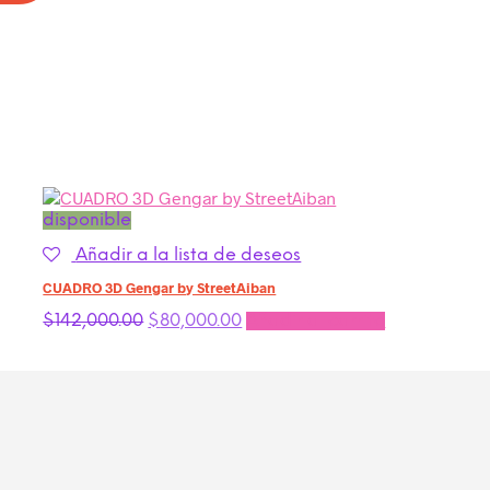
disponible
Añadir a la lista de deseos
CUADRO 3D Gengar by StreetAiban
El
El
$
142,000.00
$
80,000.00
Añadir al carrito
precio
precio
original
actual
era:
es:
$142,000.00.
$80,000.00.