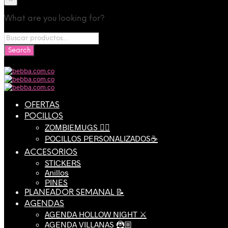
What are you looking for?
OFERTAS
POCILLOS
ZOMBIEMUGS 🧟‍♂️
POCILLOS PERSONALIZADOS☕️
ACCESORIOS
STICKERS
Anillos
PINES
PLANEADOR SEMANAL 📝
AGENDAS
AGENDA HOLLOW NIGHT ⚔️
AGENDA VILLANAS 🦹🏼