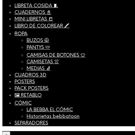
LIBRETA COSIDA 🧵
CUADERNOS 📓
MINI LIBRETAS 📒
LIBRO DE COLOREAR 🖍️
ROPA
BUZOS 🧥
PANTYS 🩲
CAMISAS DE BOTONES 👕
CAMISETAS 👚
MEDIAS 🧦
CUADROS 3D
POSTERS
PACK POSTERS
🖼️ RETABLO
CÓMIC
LA BEBBA EL CÓMIC
Historietas bebbatoon
SEPARADORES
×