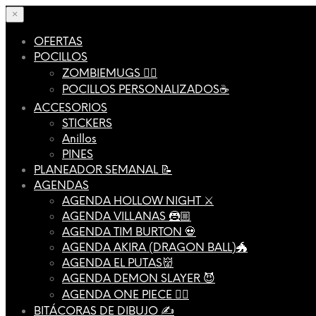
×
OFERTAS
POCILLOS
ZOMBIEMUGS 🧟‍♂️
POCILLOS PERSONALIZADOS☕️
ACCESORIOS
STICKERS
Anillos
PINES
PLANEADOR SEMANAL 📝
AGENDAS
AGENDA HOLLOW NIGHT ⚔️
AGENDA VILLANAS 🦹🏼
AGENDA TIM BURTON 💀
AGENDA AKIRA (DRAGON BALL)🐲
AGENDA EL PUTAS👹
AGENDA DEMON SLAYER 😈
AGENDA ONE PIECE 🏴‍☠️
BITÁCORAS DE DIBUJO ✍️