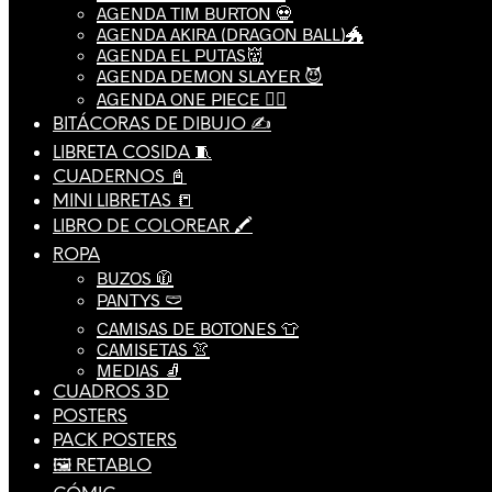
AGENDA TIM BURTON 💀
AGENDA AKIRA (DRAGON BALL)🐲
AGENDA EL PUTAS👹
AGENDA DEMON SLAYER 😈
AGENDA ONE PIECE 🏴‍☠️
BITÁCORAS DE DIBUJO ✍️
LIBRETA COSIDA 🧵
CUADERNOS 📓
MINI LIBRETAS 📒
LIBRO DE COLOREAR 🖍️
ROPA
BUZOS 🧥
PANTYS 🩲
CAMISAS DE BOTONES 👕
CAMISETAS 👚
MEDIAS 🧦
CUADROS 3D
POSTERS
PACK POSTERS
🖼️ RETABLO