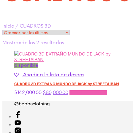
Inicio
/
CUADROS 3D
Ordenado
Mostrando los 2 resultados
por
los
últimos
disponible
Añadir a la lista de deseos
CUADRO 3D EXTRAÑO MUNDO DE JACK by STREETAIBAN
El
El
$
142,000.00
$
80,000.00
Añadir al carrito
precio
precio
@bebbaclothing
original
actual
era:
es:
$142,000.00.
$80,000.00.