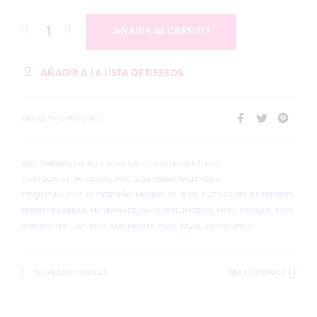
AÑADIR AL CARRITO
AÑADIR A LA LISTA DE DESEOS
SHARE THIS PRODUCT
SKU:
ZM0005-2-2-1-1-1-1-1-3-1-1-1-1-1-1-1-1-1-1-1-1-1-1-1
CATEGORÍAS:
POCILLOS
,
POCILLOS PERSONALIZADOS
ETIQUETAS:
CUP
,
EL EXTRAÑO MUNDO DE JACK
,
FIVE NIGHTS AT FREDDYS
,
FREDDY FAZBEAR
,
HAND MADE
,
JACK SKELLINGTON
,
MUG
,
POCILLO
,
RICK
AND MORTY CUP
,
RICK AND MORTY MUG
,
TAZA
,
ZOMBIEMUG
PREVIOUS PRODUCT
NEXT PRODUCT