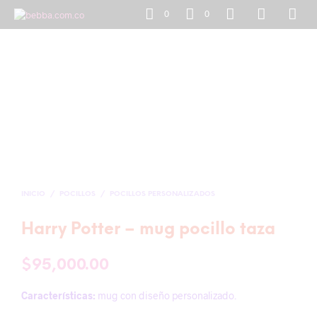
0
0
INICIO
/
POCILLOS
/
POCILLOS PERSONALIZADOS
Harry Potter – mug pocillo taza
$
95,000.00
Características:
mug con diseño personalizado.