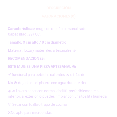
DESCRIPCIÓN
VALORACIONES (0)
Características:
mug con diseño personalizado.
Capacidad:
297 CC.
Tamaño: 9 cm alto / 8 cm diámetro
Material:
Loza y materiales artesanales. ☕️
RECOMENDACIONES:
ESTE MUG ES UNA PIEZA ARTESANAL 🎭
✅
funcional para bebidas calientes 🔥 o frías ❄️.
No
🚫 dejarlo en el platero con agua durante días.
🧽🧼 Lavar y secar con normalidad😶‍🌫️. preferiblemente al
interior, al exterior lo puedes limpiar con una toallita húmeda.
🧻 Secar con toalla o trapo de cocina.
❌No apto para microondas.