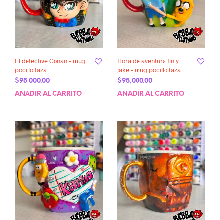
El detective Conan – mug
Hora de aventura fin y
pocillo taza
jake – mug pocillo taza
$
95,000.00
$
95,000.00
AÑADIR AL CARRITO
AÑADIR AL CARRITO