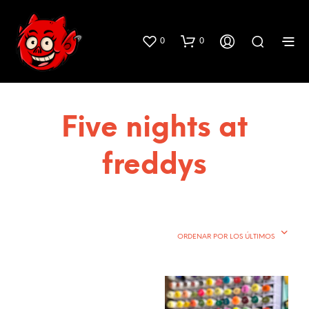
0
0
Five nights at
freddys
ORDENAR POR LOS ÚLTIMOS