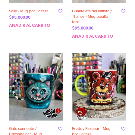
Sally – Mug pocillo taza
Guantelete del infinito /
Thanos – Mug pocillo
$
95,000.00
taza
AÑADIR AL CARRITO
$
95,000.00
AÑADIR AL CARRITO
Gato sonriente /
Freddy Fazbear – Mug
Cheshire cat – Mug
pocillo taza