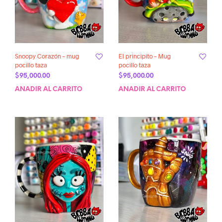
Snoopy Corazón – mug
El principito – Mug
pocillo taza
pocillo taza
$
95,000.00
$
95,000.00
AÑADIR AL CARRITO
AÑADIR AL CARRITO