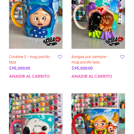
Coraline 2 – mug pocillo
Amigas por siempre –
taza
mug pocillo taza
$
95,000.00
$
95,000.00
AÑADIR AL CARRITO
AÑADIR AL CARRITO