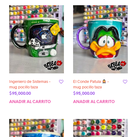
Ingeniero de Sistemas –
El Conde Patula
–
mug pocillo taza
mug pocillo taza
$
95,000.00
$
95,000.00
AÑADIR AL CARRITO
AÑADIR AL CARRITO