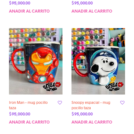
$
95,000.00
$
95,000.00
AÑADIR AL CARRITO
AÑADIR AL CARRITO
Iron Man – mug pocillo
Snoopy espacial – mug
taza
pocillo taza
$
95,000.00
$
95,000.00
AÑADIR AL CARRITO
AÑADIR AL CARRITO