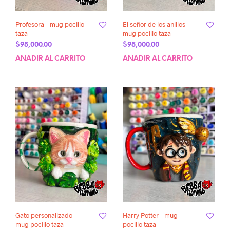
Profesora – mug pocillo
El señor de los anillos –
taza
mug pocillo taza
$
95,000.00
$
95,000.00
AÑADIR AL CARRITO
AÑADIR AL CARRITO
Gato personalizado –
Harry Potter – mug
mug pocillo taza
pocillo taza