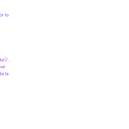
or lo
da🎈.
 se
da la