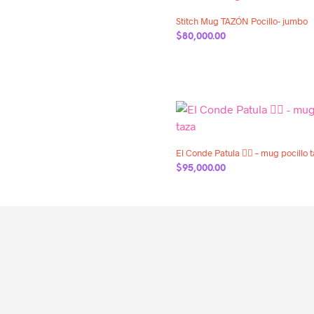
Stitch Mug TAZÓN Pocillo- jumbo
$
80,000.00
AÑADIR AL CARRITO
Añadir a la lista de deseos
El Conde Patula 🧛‍♂️ – mug pocillo 
$
95,000.00
AÑADIR AL CARRITO