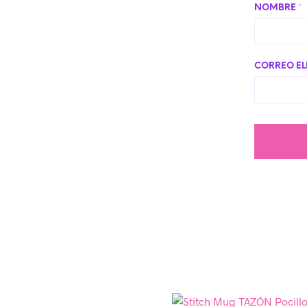
NOMBRE
*
CORREO E
Añadir a la lista de deseos