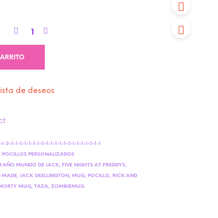
CARRITO
lista de deseos
ct
-3-1-1-1-1-1-1-1-1-1-1-1-1-1-1-1-1-1-1-1-1-1
,
POCILLOS PERSONALIZADOS
TRAÑO MUNDO DE JACK
,
FIVE NIGHTS AT FREDDYS
,
 MADE
,
JACK SKELLINGTON
,
MUG
,
POCILLO
,
RICK AND
 MORTY MUG
,
TAZA
,
ZOMBIEMUG