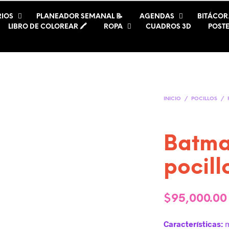
IOS
PLANEADOR SEMANAL 📝
AGENDAS
BITÁCOR
LIBRO DE COLOREAR 🖍️
ROPA
CUADROS 3D
POST
INICIO
/
POCILLOS
/
Batma
pocill
$
95,000.00
Características:
m