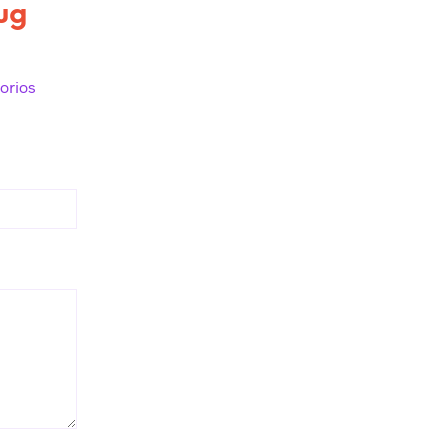
ug
orios