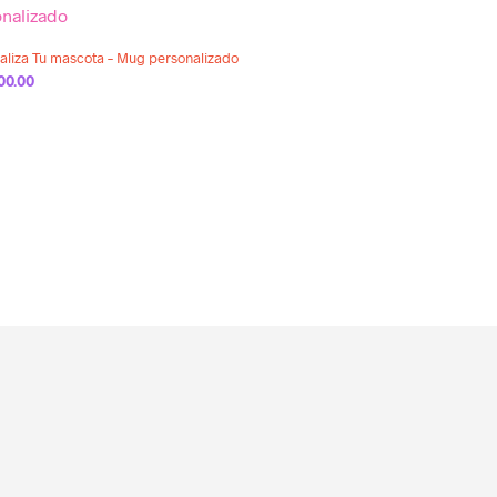
Añadir a la lista de deseos
aliza Tu mascota – Mug personalizado
00.00
R AL CARRITO