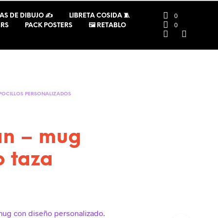
0
AS DE DIBUJO ✍️
LIBRETA COSIDA 🧵
0
ERS
PACK POSTERS
🖼️ RETABLO
POCILLOS PERSONALIZADOS
n – mug
o taza
ug con diseño personalizado.