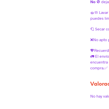
No
🚫 deja
🧽🧼 Lavar 
puedes lim
🧻 Secar co
❌No apto 
💖Recuerda
🚛 El enví
encuentra e
compra.✅
Valora
No hay val