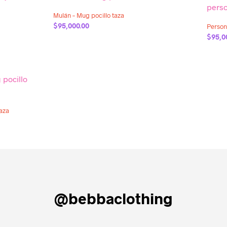
Mulán – Mug pocillo taza
Person
$
95,000.00
$
95,0
AÑADIR AL CARRITO
AÑADI
taza
@bebbaclothing