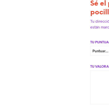
Sé el
pocil
Tu direcci
están mar
TU PUNTU
TU VALOR