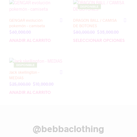
DISPONIBLE
GENGAR evolución
DRAGON BALL / CAMISA
pokemón – camiseta
DE BOTONES
El
El
$
60,000.00
$
80,000.00
$
35,000.00
precio
precio
AÑADIR AL CARRITO
SELECCIONAR OPCIONES
Este
original
actual
prod
era:
es:
tien
$80,000.00.
$35,000.0
múlt
DISPONIBLE
varia
Jack skellington –
Las
MEDIAS
opci
El
El
$
25,000.00
$
10,000.00
se
precio
precio
pue
AÑADIR AL CARRITO
original
actual
elegi
era:
es:
en
$25,000.00.
$10,000.00.
la
pági
de
@bebbaclothing
prod