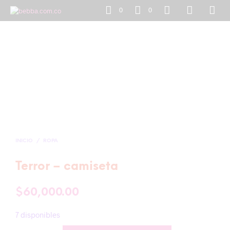
0
0
INICIO
/
ROPA
Terror – camiseta
$
60,000.00
7 disponibles