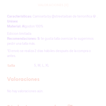
VALORACIONES (0)
Características:
Camiseta by @streetaiban de terrorifica 💀 .
Unisex
Material: A
lgodon 100%
Edicion limitada
Recomendaciones: S
i te gusta talla oversize te sugerimos
pedir una talla más.
*El envío se realiza 2 días hábiles después de la compra o
antes.
talla
S, M, L, XL
Valoraciones
No hay valoraciones aún.