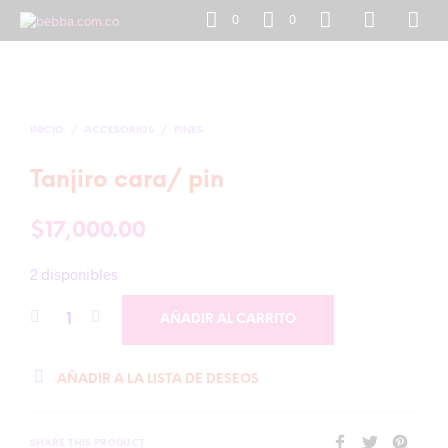
0
0
INICIO
/
ACCESORIOS
/
PINES
Tanjiro cara/ pin
$
17,000.00
2 disponibles
AÑADIR AL CARRITO
AÑADIR A LA LISTA DE DESEOS
SHARE THIS PRODUCT