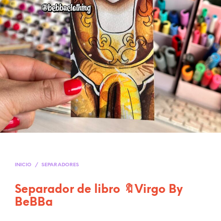
INICIO
/
SEPARADORES
Separador de libro 🔖Virgo By
BeBBa