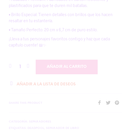
plastificados para que te duren mil batallas.
• Brillo Especial: Tienen detalles con brillos que los hacen
resaltar en tu estantería.
• Tamaño Perfecto: 20 cm x 6,7 cm de puro estilo.
¡Lleva a tus personajes favoritos contigo y haz que cada
capítulo cuente! 📖✨
AÑADIR AL CARRITO
AÑADIR A LA LISTA DE DESEOS
SHARE THIS PRODUCT
CATEGORÍA:
SEPARADORES
ETIQUETAS:
DEADPOOL
,
SEPARADOR DE LIBRO