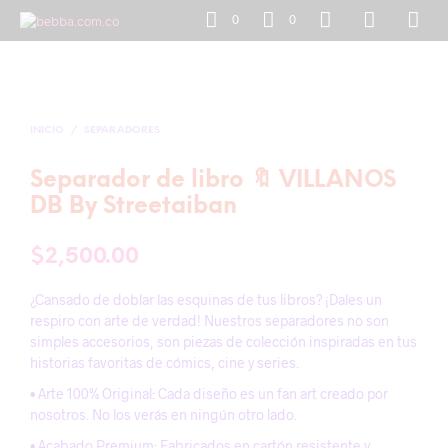
0
0
INICIO
/
SEPARADORES
Separador de libro 🔖 VILLANOS
DB By Streetaiban
$
2,500.00
¿Cansado de doblar las esquinas de tus libros? ¡Dales un
respiro con arte de verdad! Nuestros separadores no son
simples accesorios, son piezas de colección inspiradas en tus
historias favoritas de cómics, cine y series.
• Arte 100% Original: Cada diseño es un fan art creado por
nosotros. No los verás en ningún otro lado.
• Acabado Premium: Fabricados en cartón resistente y