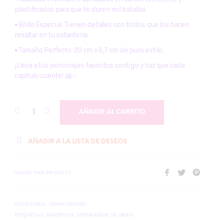
plastificados para que te duren mil batallas.
• Brillo Especial: Tienen detalles con brillos que los hacen
resaltar en tu estantería.
• Tamaño Perfecto: 20 cm x 6,7 cm de puro estilo.
¡Lleva a tus personajes favoritos contigo y haz que cada
capítulo cuente! 📖✨
AÑADIR AL CARRITO
AÑADIR A LA LISTA DE DESEOS
SHARE THIS PRODUCT
CATEGORÍA:
SEPARADORES
ETIQUETAS:
DEADPOOL
,
SEPARADOR DE LIBRO