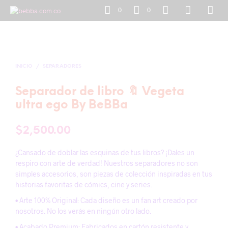
0
0
INICIO
/
SEPARADORES
Separador de libro 🔖 Vegeta
ultra ego By BeBBa
$
2,500.00
¿Cansado de doblar las esquinas de tus libros? ¡Dales un
respiro con arte de verdad! Nuestros separadores no son
simples accesorios, son piezas de colección inspiradas en tus
historias favoritas de cómics, cine y series.
• Arte 100% Original: Cada diseño es un fan art creado por
nosotros. No los verás en ningún otro lado.
• Acabado Premium: Fabricados en cartón resistente y