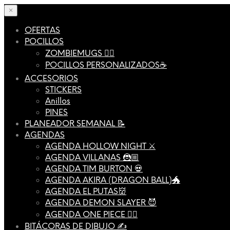
×
OFERTAS
POCILLOS
ZOMBIEMUGS 🧟‍♂️
POCILLOS PERSONALIZADOS☕️
ACCESORIOS
STICKERS
Anillos
PINES
PLANEADOR SEMANAL 📝
AGENDAS
AGENDA HOLLOW NIGHT ⚔️
AGENDA VILLANAS 🦹🏼
AGENDA TIM BURTON 💀
AGENDA AKIRA (DRAGON BALL)🐲
AGENDA EL PUTAS👹
AGENDA DEMON SLAYER 😈
AGENDA ONE PIECE 🏴‍☠️
BITÁCORAS DE DIBUJO ✍️