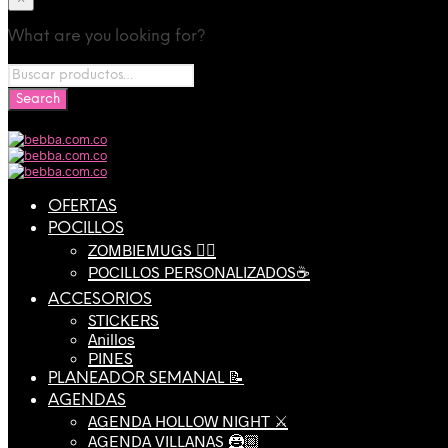
What are you looking for?
OFERTAS
POCILLOS
ZOMBIEMUGS 🧟‍♂️
POCILLOS PERSONALIZADOS☕️
ACCESORIOS
STICKERS
Anillos
PINES
PLANEADOR SEMANAL 📝
AGENDAS
AGENDA HOLLOW NIGHT ⚔️
AGENDA VILLANAS 🦹🏼