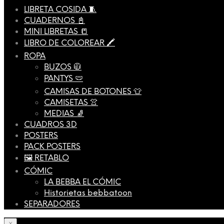
LIBRETA COSIDA 🧵
CUADERNOS 📓
MINI LIBRETAS 📒
LIBRO DE COLOREAR 🖍️
ROPA
BUZOS 🧥
PANTYS 🩲
CAMISAS DE BOTONES 👕
CAMISETAS 👚
MEDIAS 🧦
CUADROS 3D
POSTERS
PACK POSTERS
🖼️ RETABLO
CÓMIC
LA BEBBA EL CÓMIC
Historietas bebbatoon
SEPARADORES
×