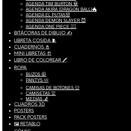
AGENDA TIM BURTON 💀
AGENDA AKIRA (DRAGON BALL)🐲
AGENDA EL PUTAS👹
AGENDA DEMON SLAYER 😈
AGENDA ONE PIECE 🏴‍☠️
BITÁCORAS DE DIBUJO ✍️
LIBRETA COSIDA 🧵
CUADERNOS 📓
MINI LIBRETAS 📒
LIBRO DE COLOREAR 🖍️
ROPA
BUZOS 🧥
PANTYS 🩲
CAMISAS DE BOTONES 👕
CAMISETAS 👚
MEDIAS 🧦
CUADROS 3D
POSTERS
PACK POSTERS
🖼️ RETABLO