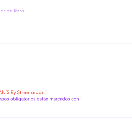
r de libro
AN’S By Streetaiban”
mpos obligatorios están marcados con
*