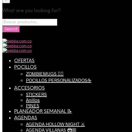
What are you looking for?
OFERTAS
POCILLOS
ZOMBIEMUGS 🧟‍♂️
POCILLOS PERSONALIZADOS☕️
ACCESORIOS
STICKERS
Anillos
PINES
PLANEADOR SEMANAL 📝
AGENDAS
AGENDA HOLLOW NIGHT ⚔️
AGENDA VILLANAS 🦹🏼