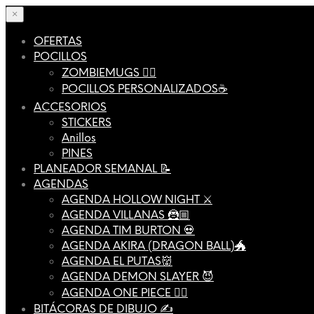
×
OFERTAS
POCILLOS
ZOMBIEMUGS 🧟‍♂️
POCILLOS PERSONALIZADOS☕️
ACCESORIOS
STICKERS
Anillos
PINES
PLANEADOR SEMANAL 📝
AGENDAS
AGENDA HOLLOW NIGHT ⚔️
AGENDA VILLANAS 🦹🏼
AGENDA TIM BURTON 💀
AGENDA AKIRA (DRAGON BALL)🐲
AGENDA EL PUTAS👹
AGENDA DEMON SLAYER 😈
AGENDA ONE PIECE 🏴‍☠️
BITÁCORAS DE DIBUJO ✍️