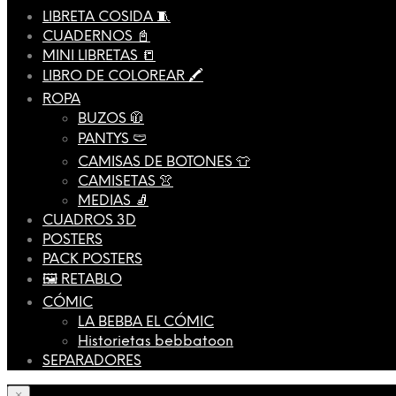
LIBRETA COSIDA 🧵
CUADERNOS 📓
MINI LIBRETAS 📒
LIBRO DE COLOREAR 🖍️
ROPA
BUZOS 🧥
PANTYS 🩲
CAMISAS DE BOTONES 👕
CAMISETAS 👚
MEDIAS 🧦
CUADROS 3D
POSTERS
PACK POSTERS
🖼️ RETABLO
CÓMIC
LA BEBBA EL CÓMIC
Historietas bebbatoon
SEPARADORES
×