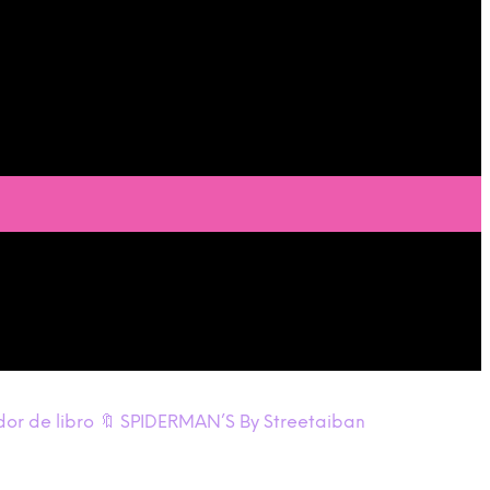
or de libro 🔖 SPIDERMAN’S By Streetaiban