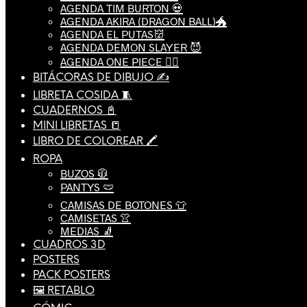
AGENDA TIM BURTON 💀
AGENDA AKIRA (DRAGON BALL)🐲
AGENDA EL PUTAS👹
AGENDA DEMON SLAYER 😈
AGENDA ONE PIECE 🏴‍☠️
BITÁCORAS DE DIBUJO ✍️
LIBRETA COSIDA 🧵
CUADERNOS 📓
MINI LIBRETAS 📒
LIBRO DE COLOREAR 🖍️
ROPA
BUZOS 🧥
PANTYS 🩲
CAMISAS DE BOTONES 👕
CAMISETAS 👚
MEDIAS 🧦
CUADROS 3D
POSTERS
PACK POSTERS
🖼️ RETABLO