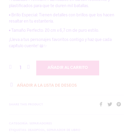
plastificados para que te duren mil batallas.
• Brillo Especial: Tienen detalles con brillos que los hacen
resaltar en tu estantería.
• Tamaño Perfecto: 20 cm x 6,7 cm de puro estilo.
¡Lleva a tus personajes favoritos contigo y haz que cada
capítulo cuente! 📖✨
AÑADIR AL CARRITO
AÑADIR A LA LISTA DE DESEOS
SHARE THIS PRODUCT
CATEGORÍA:
SEPARADORES
ETIQUETAS:
DEADPOOL
,
SEPARADOR DE LIBRO