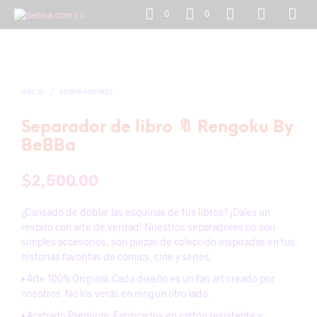
0
0
INICIO
/
SEPARADORES
Separador de libro 🔖 Rengoku By
BeBBa
$
2,500.00
¿Cansado de doblar las esquinas de tus libros? ¡Dales un
respiro con arte de verdad! Nuestros separadores no son
simples accesorios, son piezas de colección inspiradas en tus
historias favoritas de cómics, cine y series.
• Arte 100% Original: Cada diseño es un fan art creado por
nosotros. No los verás en ningún otro lado.
• Acabado Premium: Fabricados en cartón resistente y