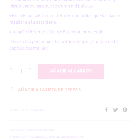
plastificados para que te duren mil batallas.
• Brillo Especial: Tienen detalles con brillos que los hacen
resaltar en tu estantería.
• Tamaño Perfecto: 20 cm x 6,7 cm de puro estilo.
¡Lleva a tus personajes favoritos contigo y haz que cada
capítulo cuente! 📖✨
AÑADIR AL CARRITO
AÑADIR A LA LISTA DE DESEOS
SHARE THIS PRODUCT
CATEGORÍA:
SEPARADORES
ETIQUETAS:
DEADPOOL
,
SEPARADOR DE LIBRO