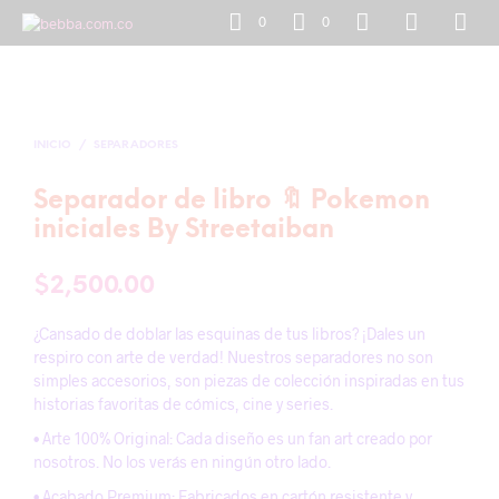
0
0
INICIO
/
SEPARADORES
Separador de libro 🔖 Pokemon
iniciales By Streetaiban
$
2,500.00
¿Cansado de doblar las esquinas de tus libros? ¡Dales un
respiro con arte de verdad! Nuestros separadores no son
simples accesorios, son piezas de colección inspiradas en tus
historias favoritas de cómics, cine y series.
• Arte 100% Original: Cada diseño es un fan art creado por
nosotros. No los verás en ningún otro lado.
• Acabado Premium: Fabricados en cartón resistente y