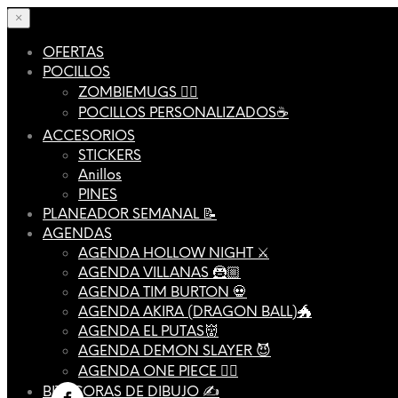
×
OFERTAS
POCILLOS
ZOMBIEMUGS 🧟‍♂️
POCILLOS PERSONALIZADOS☕️
ACCESORIOS
STICKERS
Anillos
PINES
PLANEADOR SEMANAL 📝
AGENDAS
AGENDA HOLLOW NIGHT ⚔️
AGENDA VILLANAS 🦹🏼
AGENDA TIM BURTON 💀
AGENDA AKIRA (DRAGON BALL)🐲
AGENDA EL PUTAS👹
AGENDA DEMON SLAYER 😈
AGENDA ONE PIECE 🏴‍☠️
BITÁCORAS DE DIBUJO ✍️