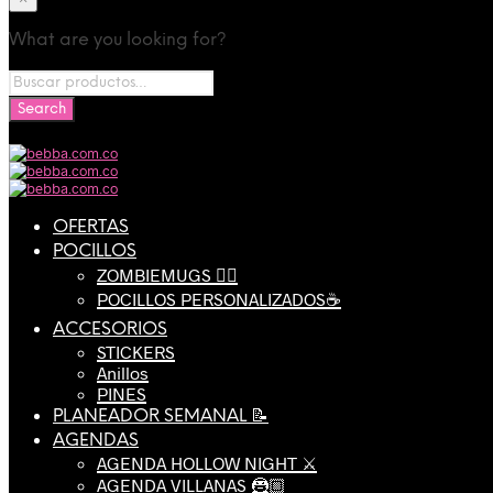
What are you looking for?
OFERTAS
POCILLOS
ZOMBIEMUGS 🧟‍♂️
POCILLOS PERSONALIZADOS☕️
ACCESORIOS
STICKERS
Anillos
PINES
PLANEADOR SEMANAL 📝
AGENDAS
AGENDA HOLLOW NIGHT ⚔️
AGENDA VILLANAS 🦹🏼