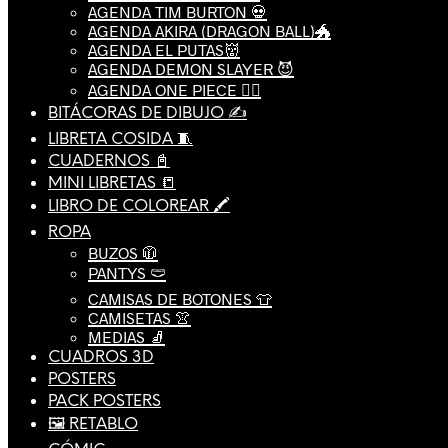
AGENDA TIM BURTON 💀
AGENDA AKIRA (DRAGON BALL)🐲
AGENDA EL PUTAS👹
AGENDA DEMON SLAYER 😈
AGENDA ONE PIECE 🏴‍☠️
BITÁCORAS DE DIBUJO ✍️
LIBRETA COSIDA 🧵
CUADERNOS 📓
MINI LIBRETAS 📒
LIBRO DE COLOREAR 🖍️
ROPA
BUZOS 🧥
PANTYS 🩲
CAMISAS DE BOTONES 👕
CAMISETAS 👚
MEDIAS 🧦
CUADROS 3D
POSTERS
PACK POSTERS
🖼️ RETABLO