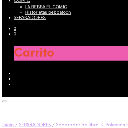
CÓMIC
LA BEBBA EL CÓMIC
Historietas bebbatoon
SEPARADORES
0
0
Carrito
Inicio
/
SEPARADORES
/
Separador de libro 🔖 Pokemon a