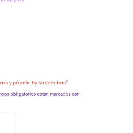
r de libro
 ash y pikachu By Streetaiban”
mpos obligatorios están marcados con
*