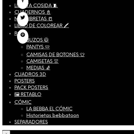
LIBRETA COSIDA 🧵
CUADERNOS 📓
MINI LIBRETAS 📒
LIBRO DE COLOREAR 🖍️
ROPA
BUZOS 🧥
PANTYS 🩲
CAMISAS DE BOTONES 👕
CAMISETAS 👚
MEDIAS 🧦
CUADROS 3D
POSTERS
PACK POSTERS
🖼️ RETABLO
CÓMIC
LA BEBBA EL CÓMIC
Historietas bebbatoon
SEPARADORES
×