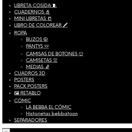
LIBRETA COSIDA 🧵
CUADERNOS 📓
MINI LIBRETAS 📒
LIBRO DE COLOREAR 🖍️
ROPA
BUZOS 🧥
PANTYS 🩲
CAMISAS DE BOTONES 👕
CAMISETAS 👚
MEDIAS 🧦
CUADROS 3D
POSTERS
PACK POSTERS
🖼️ RETABLO
CÓMIC
LA BEBBA EL CÓMIC
Historietas bebbatoon
SEPARADORES
×