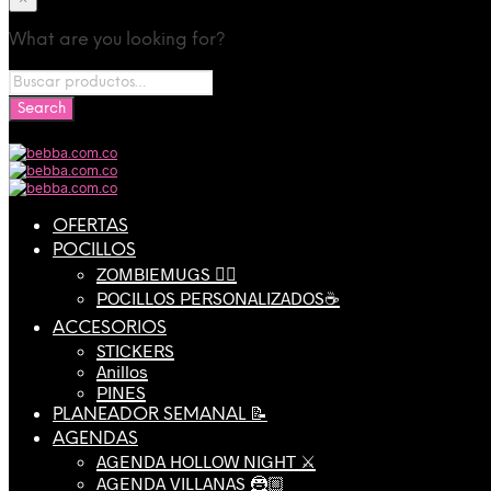
What are you looking for?
OFERTAS
POCILLOS
ZOMBIEMUGS 🧟‍♂️
POCILLOS PERSONALIZADOS☕️
ACCESORIOS
STICKERS
Anillos
PINES
PLANEADOR SEMANAL 📝
AGENDAS
AGENDA HOLLOW NIGHT ⚔️
AGENDA VILLANAS 🦹🏼