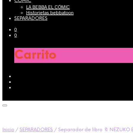
CÓMIC
LA BEBBA EL CÓMIC
Historietas bebbatoon
SEPARADORES
0
0
Carrito
Inicio
/
SEPARADORES
/
Separador de libro 🔖 NEZUKO 