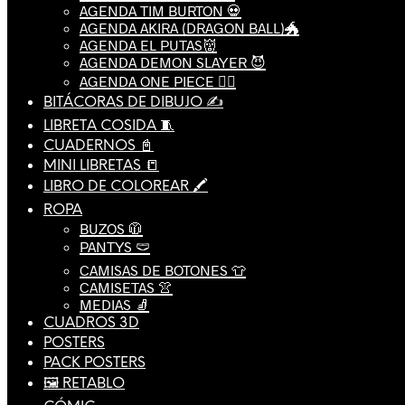
AGENDA TIM BURTON 💀
AGENDA AKIRA (DRAGON BALL)🐲
AGENDA EL PUTAS👹
AGENDA DEMON SLAYER 😈
AGENDA ONE PIECE 🏴‍☠️
BITÁCORAS DE DIBUJO ✍️
LIBRETA COSIDA 🧵
CUADERNOS 📓
MINI LIBRETAS 📒
LIBRO DE COLOREAR 🖍️
ROPA
BUZOS 🧥
PANTYS 🩲
CAMISAS DE BOTONES 👕
CAMISETAS 👚
MEDIAS 🧦
CUADROS 3D
POSTERS
PACK POSTERS
🖼️ RETABLO