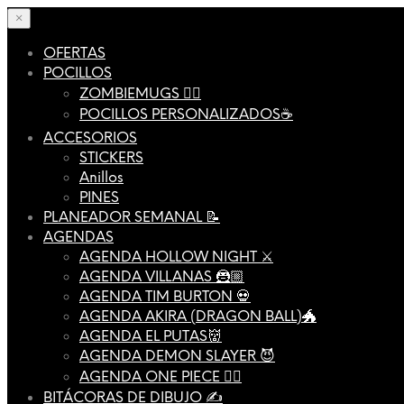
×
OFERTAS
POCILLOS
ZOMBIEMUGS 🧟‍♂️
POCILLOS PERSONALIZADOS☕️
ACCESORIOS
STICKERS
Anillos
PINES
PLANEADOR SEMANAL 📝
AGENDAS
AGENDA HOLLOW NIGHT ⚔️
AGENDA VILLANAS 🦹🏼
AGENDA TIM BURTON 💀
AGENDA AKIRA (DRAGON BALL)🐲
AGENDA EL PUTAS👹
AGENDA DEMON SLAYER 😈
AGENDA ONE PIECE 🏴‍☠️
BITÁCORAS DE DIBUJO ✍️