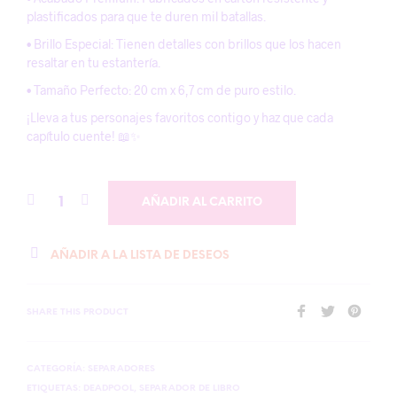
plastificados para que te duren mil batallas.
• Brillo Especial: Tienen detalles con brillos que los hacen
resaltar en tu estantería.
• Tamaño Perfecto: 20 cm x 6,7 cm de puro estilo.
¡Lleva a tus personajes favoritos contigo y haz que cada
capítulo cuente! 📖✨
AÑADIR AL CARRITO
AÑADIR A LA LISTA DE DESEOS
SHARE THIS PRODUCT
CATEGORÍA:
SEPARADORES
ETIQUETAS:
DEADPOOL
,
SEPARADOR DE LIBRO