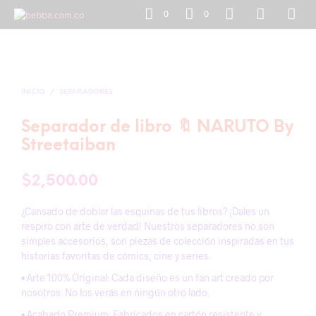
0
0
INICIO
/
SEPARADORES
Separador de libro 🔖 NARUTO By
Streetaiban
$
2,500.00
¿Cansado de doblar las esquinas de tus libros? ¡Dales un
respiro con arte de verdad! Nuestros separadores no son
simples accesorios, son piezas de colección inspiradas en tus
historias favoritas de cómics, cine y series.
• Arte 100% Original: Cada diseño es un fan art creado por
nosotros. No los verás en ningún otro lado.
• Acabado Premium: Fabricados en cartón resistente y