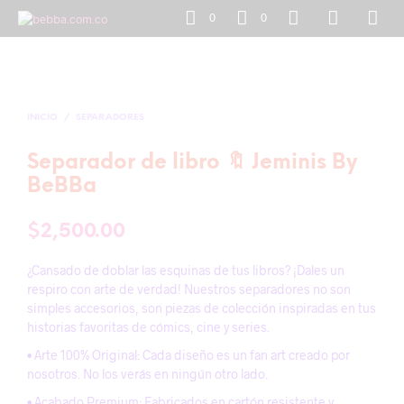
0
0
INICIO
/
SEPARADORES
Separador de libro 🔖 Jeminis By
BeBBa
$
2,500.00
¿Cansado de doblar las esquinas de tus libros? ¡Dales un
respiro con arte de verdad! Nuestros separadores no son
simples accesorios, son piezas de colección inspiradas en tus
historias favoritas de cómics, cine y series.
• Arte 100% Original: Cada diseño es un fan art creado por
nosotros. No los verás en ningún otro lado.
• Acabado Premium: Fabricados en cartón resistente y