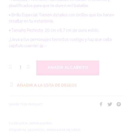
plastificados para que te duren mil batallas.
• Brillo Especial: Tienen detalles con brillos que los hacen
resaltar en tu estantería.
• Tamaño Perfecto: 20 cm x 6,7 cm de puro estilo.
¡Lleva a tus personajes favoritos contigo y haz que cada
capítulo cuente! 📖✨
AÑADIR AL CARRITO
AÑADIR A LA LISTA DE DESEOS
SHARE THIS PRODUCT
CATEGORÍA:
SEPARADORES
ETIQUETAS:
DEADPOOL
,
SEPARADOR DE LIBRO