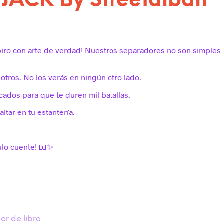
 JACK By Streetaiban
piro con arte de verdad! Nuestros separadores no son simples 
sotros. No los verás en ningún otro lado.
cados para que te duren mil batallas.
altar en tu estantería.
tulo cuente! 📖✨
r de libro