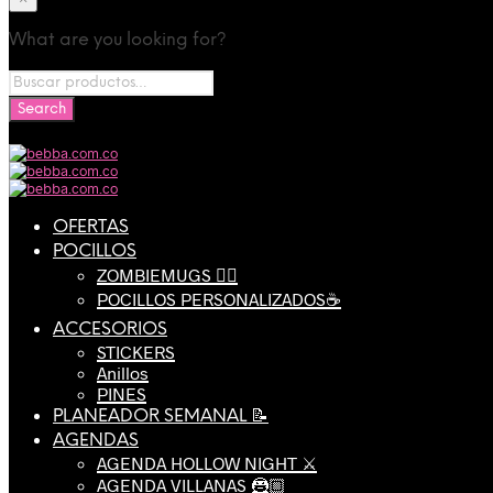
What are you looking for?
OFERTAS
POCILLOS
ZOMBIEMUGS 🧟‍♂️
POCILLOS PERSONALIZADOS☕️
ACCESORIOS
STICKERS
Anillos
PINES
PLANEADOR SEMANAL 📝
AGENDAS
AGENDA HOLLOW NIGHT ⚔️
AGENDA VILLANAS 🦹🏼