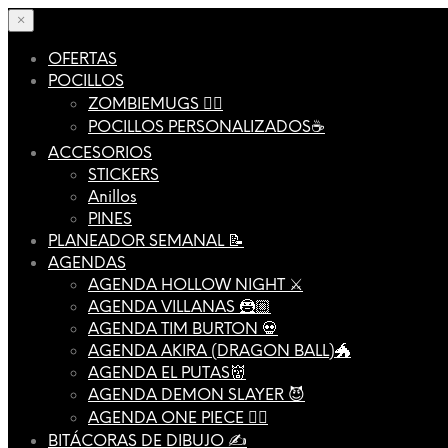
×
OFERTAS
POCILLOS
ZOMBIEMUGS 🧟‍♂️
POCILLOS PERSONALIZADOS☕️
ACCESORIOS
STICKERS
Anillos
PINES
PLANEADOR SEMANAL 📝
AGENDAS
AGENDA HOLLOW NIGHT ⚔️
AGENDA VILLANAS 🦹🏼
AGENDA TIM BURTON 💀
AGENDA AKIRA (DRAGON BALL)🐲
AGENDA EL PUTAS👹
AGENDA DEMON SLAYER 😈
AGENDA ONE PIECE 🏴‍☠️
BITÁCORAS DE DIBUJO ✍️