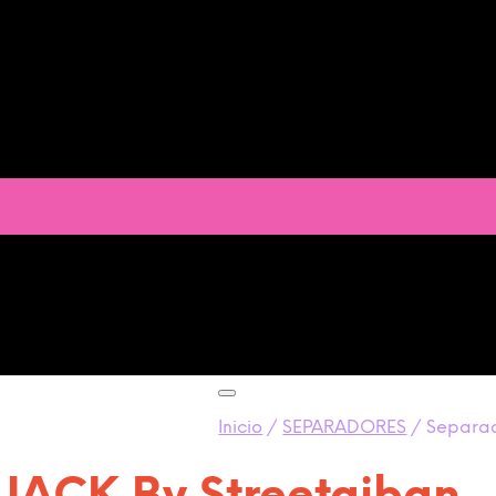
Inicio
/
SEPARADORES
/
Separado