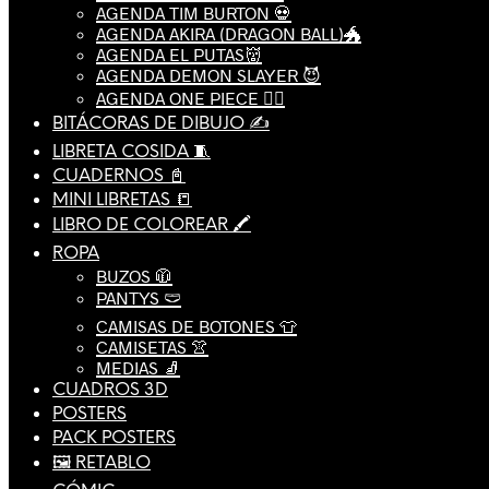
AGENDA TIM BURTON 💀
AGENDA AKIRA (DRAGON BALL)🐲
AGENDA EL PUTAS👹
AGENDA DEMON SLAYER 😈
AGENDA ONE PIECE 🏴‍☠️
BITÁCORAS DE DIBUJO ✍️
LIBRETA COSIDA 🧵
CUADERNOS 📓
MINI LIBRETAS 📒
LIBRO DE COLOREAR 🖍️
ROPA
BUZOS 🧥
PANTYS 🩲
CAMISAS DE BOTONES 👕
CAMISETAS 👚
MEDIAS 🧦
CUADROS 3D
POSTERS
PACK POSTERS
🖼️ RETABLO