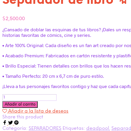
Separador de libro 🔖
$
2,500.00
¿Cansado de doblar las esquinas de tus libros? ¡Dales un res
historias favoritas de cómics, cine y series.
• Arte 100% Original: Cada diseño es un fan art creado por no
• Acabado Premium: Fabricados en cartón resistente y plastifi
• Brillo Especial: Tienen detalles con brillos que los hacen res
• Tamaño Perfecto: 20 cm x 6,7 cm de puro estilo.
¡Lleva a tus personajes favoritos contigo y haz que cada capí
Cantidad
Añadir al carrito
Añadir a la lista de deseos
Share this product
Categoría:
SEPARADORES
Etiquetas:
deadpool
,
Separado