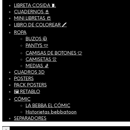
LIBRETA COSIDA 🧵
CUADERNOS 📓
MINI LIBRETAS 📒
LIBRO DE COLOREAR 🖍️
ROPA
BUZOS 🧥
PANTYS 🩲
CAMISAS DE BOTONES 👕
CAMISETAS 👚
MEDIAS 🧦
CUADROS 3D
POSTERS
PACK POSTERS
🖼️ RETABLO
CÓMIC
LA BEBBA EL CÓMIC
Historietas bebbatoon
SEPARADORES
×