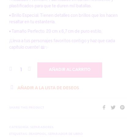
plastificados para que te duren mil batallas.
• Brillo Especial: Tienen detalles con brillos que los hacen
resaltar en tu estantería.
• Tamaño Perfecto: 20 cm x 6,7 cm de puro estilo.
¡Lleva a tus personajes favoritos contigo y haz que cada
capítulo cuente! 📖✨
AÑADIR AL CARRITO
AÑADIR A LA LISTA DE DESEOS
SHARE THIS PRODUCT
CATEGORÍA:
SEPARADORES
ETIQUETAS:
DEADPOOL
,
SEPARADOR DE LIBRO