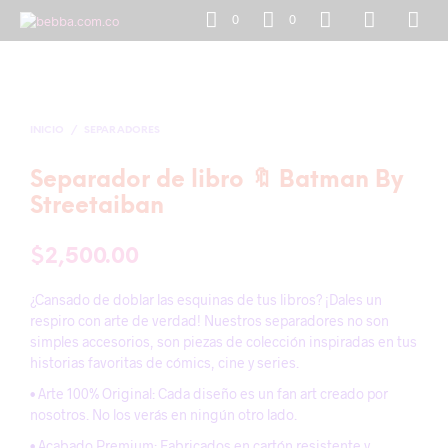
0
0
INICIO
/
SEPARADORES
Separador de libro 🔖 Batman By
Streetaiban
$
2,500.00
¿Cansado de doblar las esquinas de tus libros? ¡Dales un
respiro con arte de verdad! Nuestros separadores no son
simples accesorios, son piezas de colección inspiradas en tus
historias favoritas de cómics, cine y series.
• Arte 100% Original: Cada diseño es un fan art creado por
nosotros. No los verás en ningún otro lado.
• Acabado Premium: Fabricados en cartón resistente y