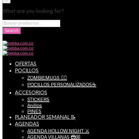
What are you looking for?
OFERTAS
POCILLOS
ZOMBIEMUGS 🧟‍♂️
POCILLOS PERSONALIZADOS☕️
ACCESORIOS
STICKERS
Anillos
PINES
PLANEADOR SEMANAL 📝
AGENDAS
AGENDA HOLLOW NIGHT ⚔️
AGENDA VILLANAS 🦹🏼