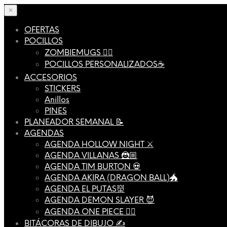
×
OFERTAS
POCILLOS
ZOMBIEMUGS 🧟‍♂️
POCILLOS PERSONALIZADOS☕️
ACCESORIOS
STICKERS
Anillos
PINES
PLANEADOR SEMANAL 📝
AGENDAS
AGENDA HOLLOW NIGHT ⚔️
AGENDA VILLANAS 🦹🏼
AGENDA TIM BURTON 💀
AGENDA AKIRA (DRAGON BALL)🐲
AGENDA EL PUTAS👹
AGENDA DEMON SLAYER 😈
AGENDA ONE PIECE 🏴‍☠️
BITÁCORAS DE DIBUJO ✍️