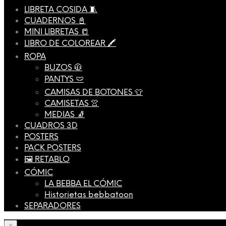
LIBRETA COSIDA 🧵
CUADERNOS 📓
MINI LIBRETAS 📒
LIBRO DE COLOREAR 🖍️
ROPA
BUZOS 🧥
PANTYS 🩲
CAMISAS DE BOTONES 👕
CAMISETAS 👚
MEDIAS 🧦
CUADROS 3D
POSTERS
PACK POSTERS
🖼️ RETABLO
CÓMIC
LA BEBBA EL CÓMIC
Historietas bebbatoon
SEPARADORES
×