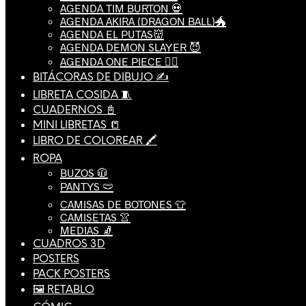
AGENDA TIM BURTON 💀
AGENDA AKIRA (DRAGON BALL)🐲
AGENDA EL PUTAS👹
AGENDA DEMON SLAYER 😈
AGENDA ONE PIECE 🏴‍☠️
BITÁCORAS DE DIBUJO ✍️
LIBRETA COSIDA 🧵
CUADERNOS 📓
MINI LIBRETAS 📒
LIBRO DE COLOREAR 🖍️
ROPA
BUZOS 🧥
PANTYS 🩲
CAMISAS DE BOTONES 👕
CAMISETAS 👚
MEDIAS 🧦
CUADROS 3D
POSTERS
PACK POSTERS
🖼️ RETABLO