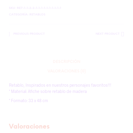
SKU:
RE7-1-1-2-2-1-1-1-1-1-1-1-1-1-1
CATEGORÍA:
RETABLOS
PREVIOUS PRODUCT
NEXT PRODUCT
DESCRIPCIÓN
VALORACIONES (0)
Retablo, Inspirados en nuestros personajes favoritos!!!
* Material: Afiche sobre retablo de madera
* Formato: 33 x 48 cm
Valoraciones