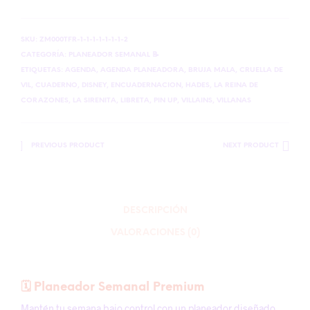
SKU:
ZM000TFR-1-1-1-1-1-1-1-2
CATEGORÍA:
PLANEADOR SEMANAL 📝
ETIQUETAS:
AGENDA
,
AGENDA PLANEADORA
,
BRUJA MALA
,
CRUELLA DE
VIL
,
CUADERNO
,
DISNEY
,
ENCUADERNACION
,
HADES
,
LA REINA DE
CORAZONES
,
LA SIRENITA
,
LIBRETA
,
PIN UP
,
VILLAINS
,
VILLANAS
PREVIOUS PRODUCT
NEXT PRODUCT
DESCRIPCIÓN
VALORACIONES (0)
🗓️ Planeador Semanal Premium
Mantén tu semana bajo control con un planeador diseñado