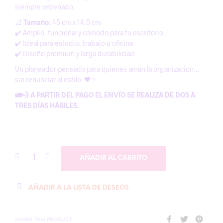
siempre ordenado.
📐
Tamaño:
45 cm x 14,5 cm
✔️ Amplio, funcional y cómodo para tu escritorio
✔️ Ideal para estudio, trabajo u oficina
✔️ Diseño premium y larga durabilidad
Un planeador pensado para quienes aman la organización…
sin renunciar al estilo. 🖤✨
🚛💨 A PARTIR DEL PAGO EL ENVÍO SE REALIZA DE DOS A
TRES DÍAS HÁBILES.
AÑADIR AL CARRITO
AÑADIR A LA LISTA DE DESEOS
SHARE THIS PRODUCT