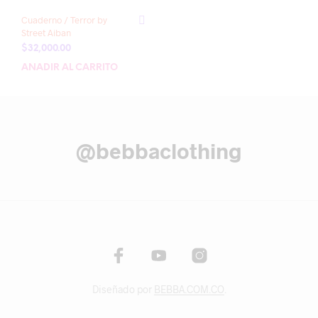
Cuaderno / Terror by
Street Aiban
$
32,000.00
AÑADIR AL CARRITO
@bebbaclothing
Diseñado por
BEBBA.COM.CO
.