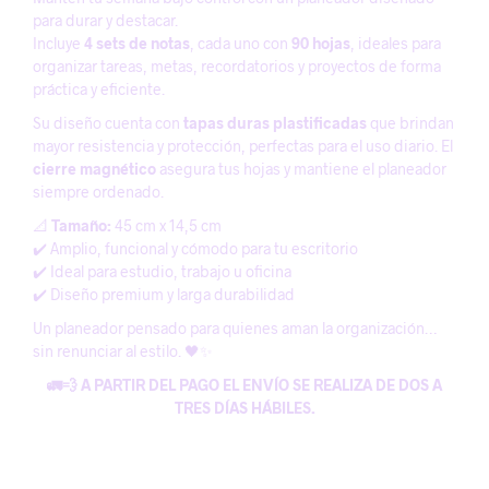
para durar y destacar.
Incluye
4 sets de notas
, cada uno con
90 hojas
, ideales para
organizar tareas, metas, recordatorios y proyectos de forma
práctica y eficiente.
Su diseño cuenta con
tapas duras plastificadas
que brindan
mayor resistencia y protección, perfectas para el uso diario. El
cierre magnético
asegura tus hojas y mantiene el planeador
siempre ordenado.
📐
Tamaño:
45 cm x 14,5 cm
✔️ Amplio, funcional y cómodo para tu escritorio
✔️ Ideal para estudio, trabajo u oficina
✔️ Diseño premium y larga durabilidad
Un planeador pensado para quienes aman la organización…
sin renunciar al estilo. 🖤✨
🚛💨 A PARTIR DEL PAGO EL ENVÍO SE REALIZA DE DOS A
TRES DÍAS HÁBILES.