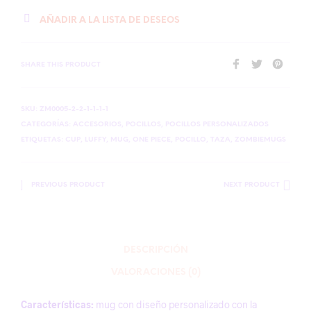
AÑADIR A LA LISTA DE DESEOS
SHARE THIS PRODUCT
SKU:
ZM0005-2-2-1-1-1-1
CATEGORÍAS:
ACCESORIOS
,
POCILLOS
,
POCILLOS PERSONALIZADOS
ETIQUETAS:
CUP
,
LUFFY
,
MUG
,
ONE PIECE
,
POCILLO
,
TAZA
,
ZOMBIEMUGS
PREVIOUS PRODUCT
NEXT PRODUCT
DESCRIPCIÓN
VALORACIONES (0)
Características:
mug con diseño personalizado con la