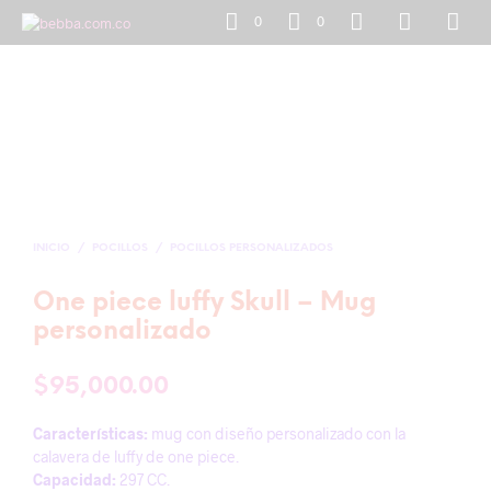
0
0
INICIO
/
POCILLOS
/
POCILLOS PERSONALIZADOS
One piece luffy Skull – Mug
personalizado
$
95,000.00
Características:
mug con diseño personalizado con la
calavera de luffy de one piece.
Capacidad:
297 CC.