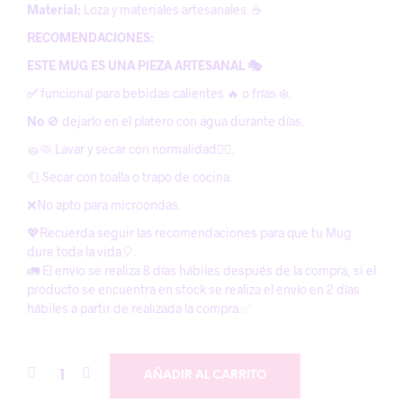
Material:
Loza y materiales artesanales. ☕️
RECOMENDACIONES:
ESTE MUG ES UNA PIEZA ARTESANAL 🎭
✅
funcional para bebidas calientes 🔥 o frías ❄️.
No
🚫 dejarlo en el platero con agua durante días.
🧽🧼 Lavar y secar con normalidad😶‍🌫️.
🧻 Secar con toalla o trapo de cocina.
❌No apto para microondas.
💖Recuerda seguir las recomendaciones para que tu Mug
dure toda la vida🎈.
🚛 El envío se realiza 8 días hábiles después de la compra, si el
producto se encuentra en stock se realiza el envío en 2 días
hábiles a partir de realizada la compra.✅
AÑADIR AL CARRITO