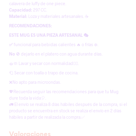
calavera de luffy de one piece.
Capacidad:
297 CC.
Material:
Loza y materiales artesanales. ☕️
RECOMENDACIONES:
ESTE MUG ES UNA PIEZA ARTESANAL 🎭
✅
funcional para bebidas calientes 🔥 o frías ❄️.
No
🚫 dejarlo en el platero con agua durante días.
🧽🧼 Lavar y secar con normalidad😶‍🌫️.
🧻 Secar con toalla o trapo de cocina.
❌No apto para microondas.
💖Recuerda seguir las recomendaciones para que tu Mug
dure toda la vida🎈.
🚛 El envío se realiza 8 días hábiles después de la compra, si el
producto se encuentra en stock se realiza el envío en 2 días
hábiles a partir de realizada la compra.✅
Valoraciones