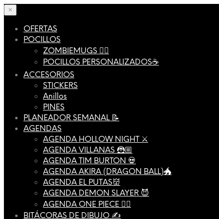
×
OFERTAS
POCILLOS
ZOMBIEMUGS 🧟‍♂️
POCILLOS PERSONALIZADOS☕️
ACCESORIOS
STICKERS
Anillos
PINES
PLANEADOR SEMANAL 📝
AGENDAS
AGENDA HOLLOW NIGHT ⚔️
AGENDA VILLANAS 🦹🏼
AGENDA TIM BURTON 💀
AGENDA AKIRA (DRAGON BALL)🐲
AGENDA EL PUTAS👹
AGENDA DEMON SLAYER 😈
AGENDA ONE PIECE 🏴‍☠️
BITÁCORAS DE DIBUJO ✍️