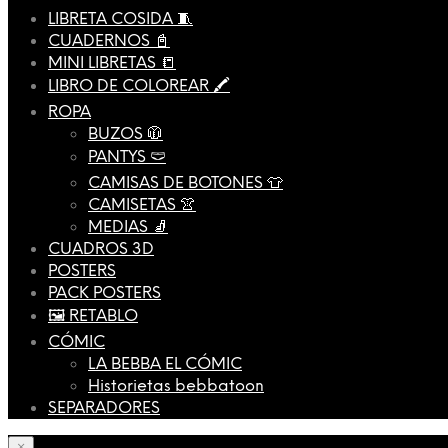
LIBRETA COSIDA 🧵
CUADERNOS 📓
MINI LIBRETAS 📒
LIBRO DE COLOREAR 🖍️
ROPA
BUZOS 🧥
PANTYS 🩲
CAMISAS DE BOTONES 👕
CAMISETAS 👚
MEDIAS 🧦
CUADROS 3D
POSTERS
PACK POSTERS
🖼️ RETABLO
CÓMIC
LA BEBBA EL CÓMIC
Historietas bebbatoon
SEPARADORES
×