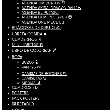
AGENDA TIM BURTON 💀
AGENDA AKIRA (DRAGON BALL)🐲
AGENDA EL PUTAS👹
AGENDA DEMON SLAYER 😈
AGENDA ONE PIECE 🏴‍☠️
BITÁCORAS DE DIBUJO ✍️
LIBRETA COSIDA 🧵
CUADERNOS 📓
MINI LIBRETAS 📒
LIBRO DE COLOREAR 🖍️
ROPA
BUZOS 🧥
PANTYS 🩲
CAMISAS DE BOTONES 👕
CAMISETAS 👚
MEDIAS 🧦
CUADROS 3D
POSTERS
PACK POSTERS
🖼️ RETABLO