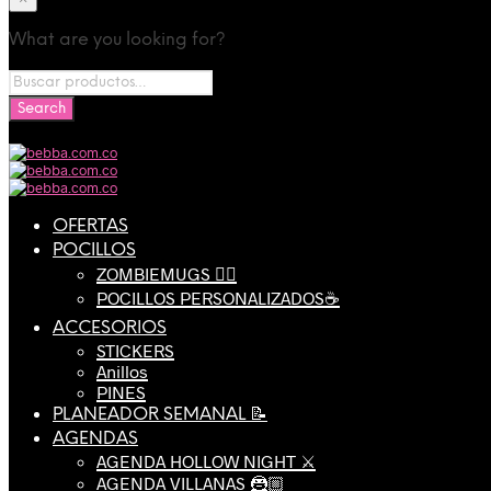
What are you looking for?
OFERTAS
POCILLOS
ZOMBIEMUGS 🧟‍♂️
POCILLOS PERSONALIZADOS☕️
ACCESORIOS
STICKERS
Anillos
PINES
PLANEADOR SEMANAL 📝
AGENDAS
AGENDA HOLLOW NIGHT ⚔️
AGENDA VILLANAS 🦹🏼