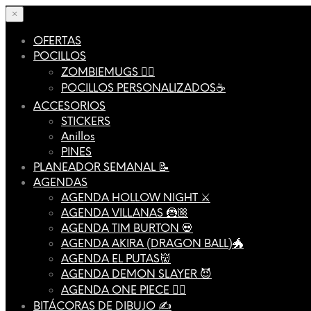
×
OFERTAS
POCILLOS
ZOMBIEMUGS 🧟‍♂️
POCILLOS PERSONALIZADOS☕️
ACCESORIOS
STICKERS
Anillos
PINES
PLANEADOR SEMANAL 📝
AGENDAS
AGENDA HOLLOW NIGHT ⚔️
AGENDA VILLANAS 🦹🏼
AGENDA TIM BURTON 💀
AGENDA AKIRA (DRAGON BALL)🐲
AGENDA EL PUTAS👹
AGENDA DEMON SLAYER 😈
AGENDA ONE PIECE 🏴‍☠️
BITÁCORAS DE DIBUJO ✍️