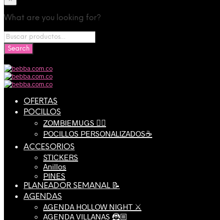
What are you looking for?
OFERTAS
POCILLOS
ZOMBIEMUGS 🧟‍♂️
POCILLOS PERSONALIZADOS☕️
ACCESORIOS
STICKERS
Anillos
PINES
PLANEADOR SEMANAL 📝
AGENDAS
AGENDA HOLLOW NIGHT ⚔️
AGENDA VILLANAS 🦹🏼