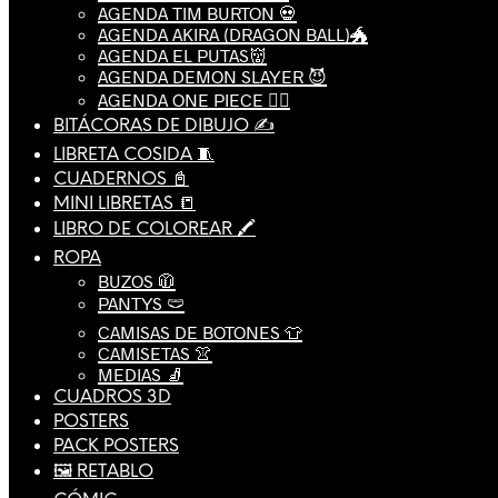
AGENDA TIM BURTON 💀
AGENDA AKIRA (DRAGON BALL)🐲
AGENDA EL PUTAS👹
AGENDA DEMON SLAYER 😈
AGENDA ONE PIECE 🏴‍☠️
BITÁCORAS DE DIBUJO ✍️
LIBRETA COSIDA 🧵
CUADERNOS 📓
MINI LIBRETAS 📒
LIBRO DE COLOREAR 🖍️
ROPA
BUZOS 🧥
PANTYS 🩲
CAMISAS DE BOTONES 👕
CAMISETAS 👚
MEDIAS 🧦
CUADROS 3D
POSTERS
PACK POSTERS
🖼️ RETABLO