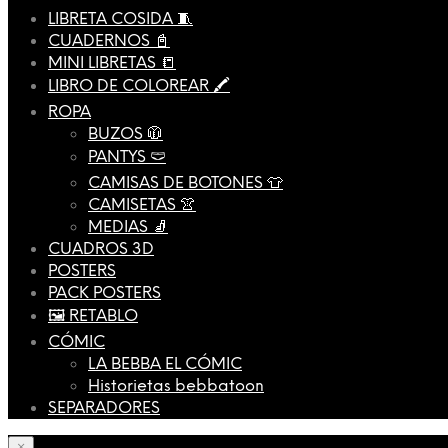
LIBRETA COSIDA 🧵
CUADERNOS 📓
MINI LIBRETAS 📒
LIBRO DE COLOREAR 🖍️
ROPA
BUZOS 🧥
PANTYS 🩲
CAMISAS DE BOTONES 👕
CAMISETAS 👚
MEDIAS 🧦
CUADROS 3D
POSTERS
PACK POSTERS
🖼️ RETABLO
CÓMIC
LA BEBBA EL CÓMIC
Historietas bebbatoon
SEPARADORES
×