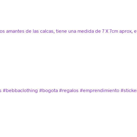
los amantes de las calcas, tiene una medida de
7 X 7cm aprox, e
as #bebbaclothing #bogota #regalos #emprendimiento #sticker