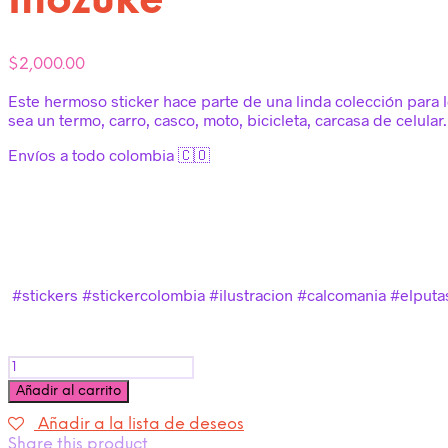
Inozuke
$
2,000.00
Este hermoso sticker hace parte de una linda colección para 
sea un termo, carro, casco, moto, bicicleta, carcasa de celular.
Envíos a todo colombia 🇨🇴
#stickers #stickercolombia #ilustracion #calcomania #elput
Cantidad
Añadir al carrito
Añadir a la lista de deseos
Share this product