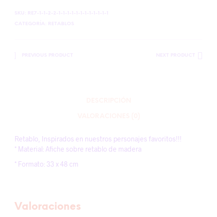
SKU:
RE7-1-1-2-2-1-1-1-1-1-1-1-1-1-1-1-1
CATEGORÍA:
RETABLOS
PREVIOUS PRODUCT
NEXT PRODUCT
DESCRIPCIÓN
VALORACIONES (0)
Retablo, Inspirados en nuestros personajes favoritos!!!
* Material: Afiche sobre retablo de madera
* Formato: 33 x 48 cm
Valoraciones