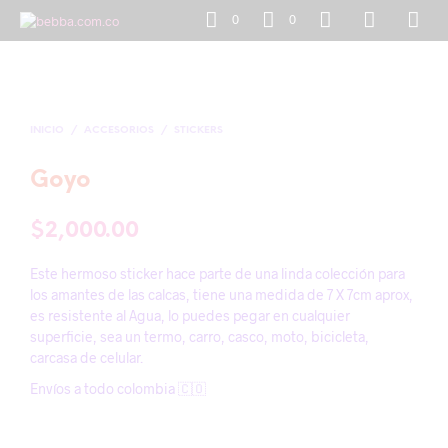
0
0
INICIO
/
ACCESORIOS
/
STICKERS
Goyo
$
2,000.00
Este hermoso sticker hace parte de una linda colección para
los amantes de las calcas, tiene una medida de
7 X 7cm aprox,
es resistente al Agua, lo puedes pegar en cualquier
superficie, sea un termo, carro, casco, moto, bicicleta,
carcasa de celular.
Envíos a todo colombia 🇨🇴