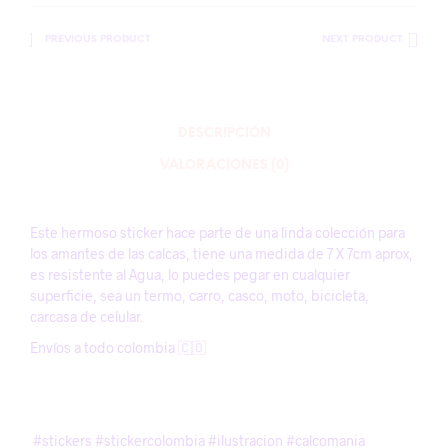
PREVIOUS PRODUCT
NEXT PRODUCT
DESCRIPCIÓN
VALORACIONES (0)
Este hermoso sticker hace parte de una linda colección para
los amantes de las calcas, tiene una medida de
7 X 7cm aprox,
es resistente al Agua, lo puedes pegar en cualquier
superficie, sea un termo, carro, casco, moto, bicicleta,
carcasa de celular.
Envíos a todo colombia 🇨🇴
#stickers #stickercolombia #ilustracion #calcomania