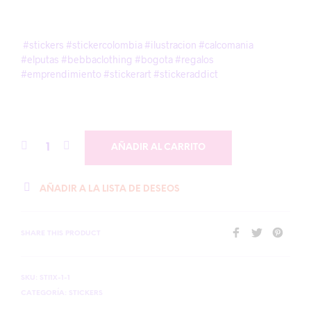
#stickers #stickercolombia #ilustracion #calcomania
#elputas #bebbaclothing #bogota #regalos
#emprendimiento #stickerart #stickeraddict
AÑADIR AL CARRITO
AÑADIR A LA LISTA DE DESEOS
SHARE THIS PRODUCT
SKU:
STI1X-1-1
CATEGORÍA:
STICKERS