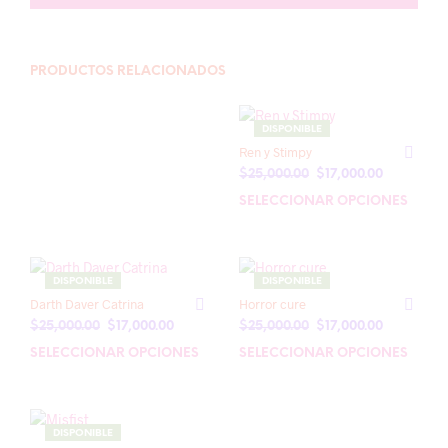
PRODUCTOS RELACIONADOS
DISPONIBLE
Ren y Stimpy
El
El
$
25,000.00
$
17,000.00
precio
precio
SELECCIONAR OPCIONES
Este
original
actual
prod
era:
es:
tien
$25,000.00.
$17,000.00
múlt
DISPONIBLE
DISPONIBLE
varia
Darth Daver Catrina
Horror cure
Las
El
El
El
El
$
25,000.00
$
17,000.00
$
25,000.00
$
17,000.00
opci
precio
precio
precio
precio
se
SELECCIONAR OPCIONES
Este
SELECCIONAR OPCIONES
Este
original
actual
original
actual
pue
producto
prod
era:
es:
era:
es:
elegi
tiene
tien
$25,000.00.
$17,000.00.
$25,000.00.
$17,000.00
en
múltiples
múlt
la
DISPONIBLE
variantes.
varia