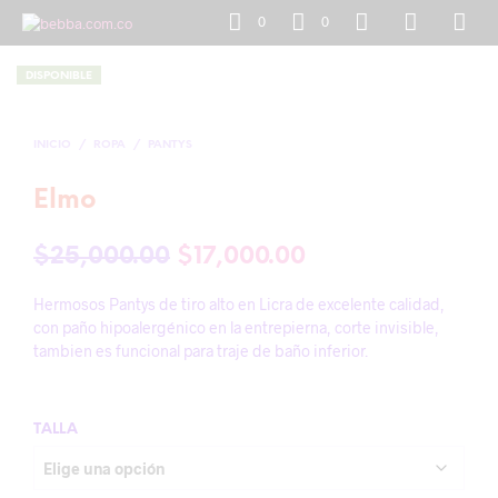
0
0
DISPONIBLE
INICIO
/
ROPA
/
PANTYS
Elmo
El
El
$
25,000.00
$
17,000.00
precio
precio
Hermosos Pantys de tiro alto en Licra de excelente calidad,
original
actual
con paño hipoalergénico en la entrepierna, corte invisible,
tambien es funcional para traje de baño inferior.
era:
es:
$25,000.00.
$17,000.00.
TALLA