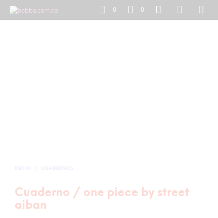
0
0
INICIO
/
CUADERNOS
Cuaderno / one piece by street
aiban