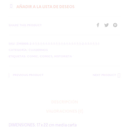
AÑADIR A LA LISTA DE DESEOS
SHARE THIS PRODUCT
SKU:
ZM0005-2-1-1-1-1-1-1-1-1-1-1-1-1-1-1-1-1-1-1-1-2-1-1-1-1-1-1
CATEGORÍA:
CUADERNOS
ETIQUETAS:
COMIC
,
COMICS
,
HISTORIETA
PREVIOUS PRODUCT
NEXT PRODUCT
DESCRIPCIÓN
VALORACIONES (0)
DIMENSIONES: 17 x 22 cm media carta