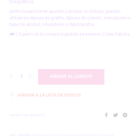
holográficos.
perfecta para tomar apuntes y porque no dibujar, puedes
utilizar los lápices de grafito, lápices de colores, marcadores a
base de alcohol, rotuladores y rápidografos.
🚛💨 A partir de la compra el pedido se envía en 2 días hábiles.
AÑADIR AL CARRITO
AÑADIR A LA LISTA DE DESEOS
SHARE THIS PRODUCT
SKU:
ZM0005-2-1-1-1-1-1-1-1-1-1-1-1-1-1-1-1-1-1-1-1-2-1-1-1-1-1-1-1-1