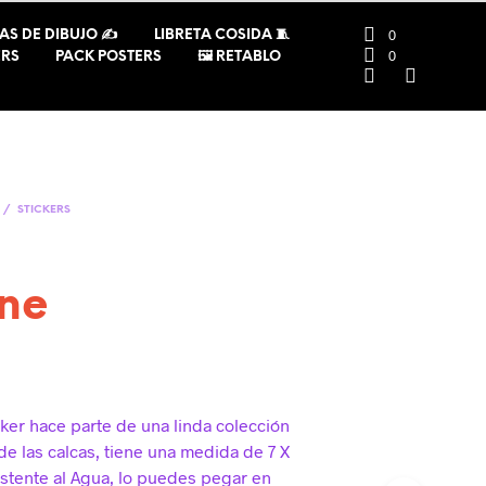
0
AS DE DIBUJO ✍️
LIBRETA COSIDA 🧵
0
ERS
PACK POSTERS
🖼️ RETABLO
/
STICKERS
ine
ker hace parte de una linda colección
de las calcas, tiene una medida de
7 X
istente al Agua, lo puedes pegar en