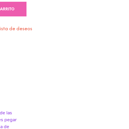
CARRITO
lista de deseos
de las
des pegar
sa de