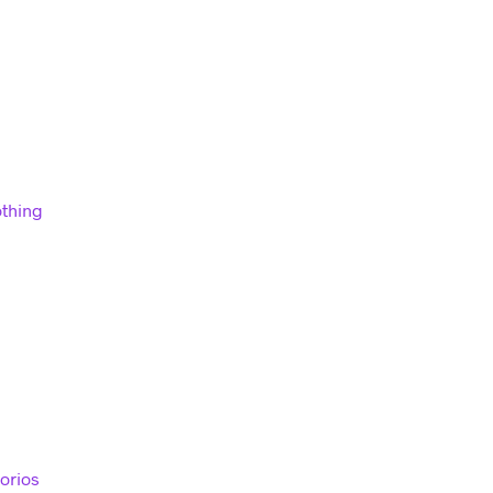
othing
orios