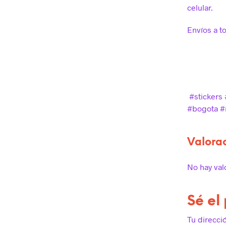
celular.
Envíos a t
#stickers 
#bogota #r
Valora
No hay val
Sé el
Tu direcci