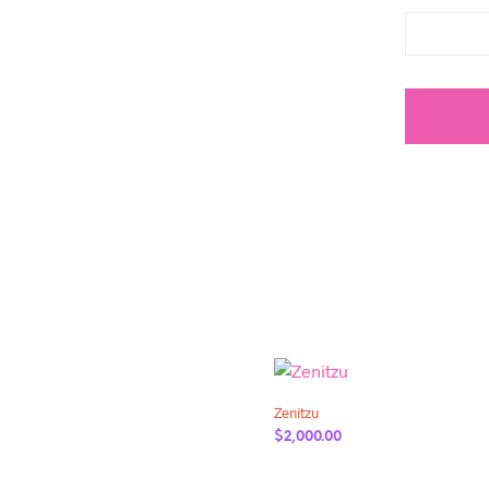
Añadir a la lista de deseos
Zenitzu
$
2,000.00
AÑADIR AL CARRITO