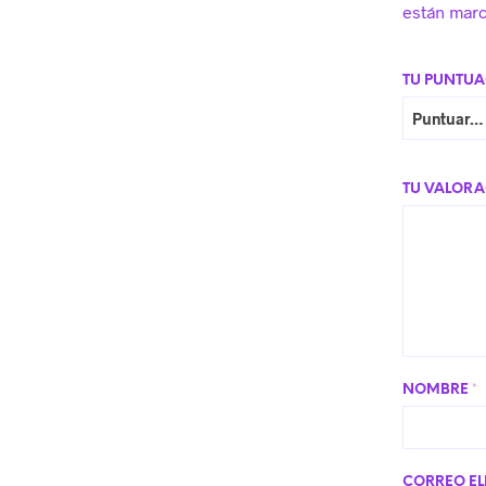
están mar
TU PUNTU
TU VALOR
NOMBRE
*
CORREO E