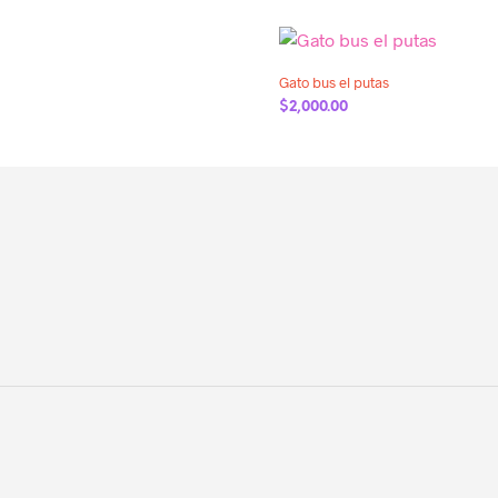
Añadir a la lista de deseos
Gato bus el putas
$
2,000.00
AÑADIR AL CARRITO