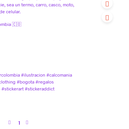
ie, sea un termo, carro, casco, moto,
de celular.
ombia 🇨🇴
rcolombia #ilustracion #calcomania
lothing #bogota #regalos
#stickerart #stickeraddict