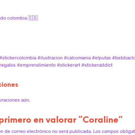
odo colombia 🇨🇴
#stickercolombia #ilustracion #calcomania #elputas #bebbacl
egalos #emprendimiento #stickerart #stickeraddict
ciones
oraciones aún.
 primero en valorar “Coraline”
ón de correo electrónico no será publicada.
Los campos obligat