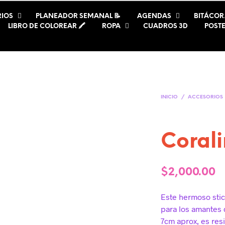
IOS
PLANEADOR SEMANAL 📝
AGENDAS
BITÁCOR
LIBRO DE COLOREAR 🖍️
ROPA
CUADROS 3D
POST
INICIO
/
ACCESORIOS
Coral
$
2,000.00
Este hermoso stic
para los amantes 
7cm aprox, es res