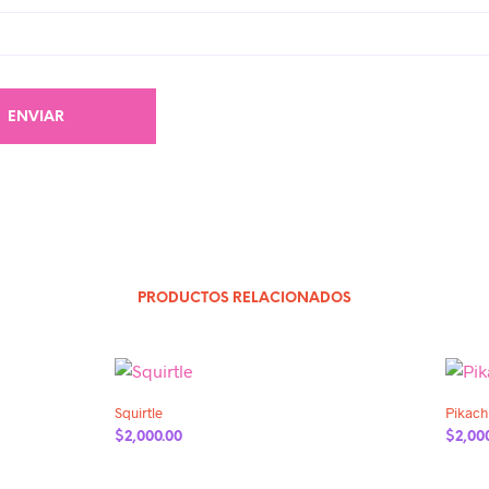
PRODUCTOS RELACIONADOS
Añadir a la lista de deseos
Squirtle
Pikach
$
2,000.00
$
2,00
AÑADIR AL CARRITO
AÑADI