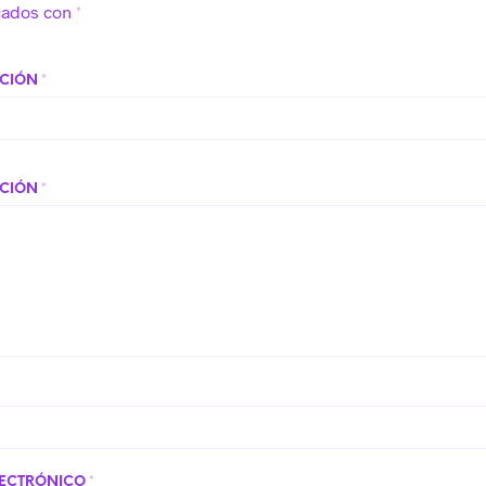
cados con
*
ACIÓN
*
ACIÓN
*
LECTRÓNICO
*