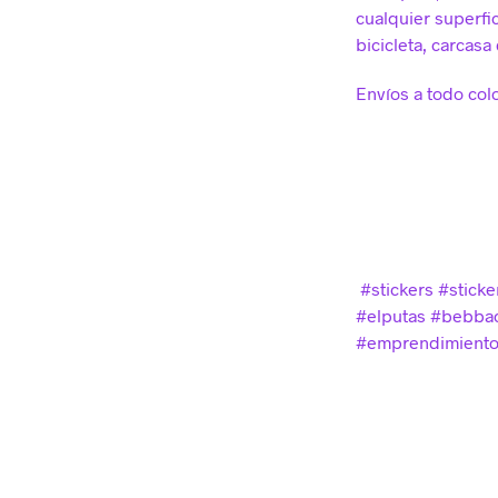
cualquier superfic
bicicleta, carcasa 
Envíos a todo col
#stickers #sticke
#elputas #bebbac
#emprendimiento 