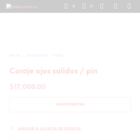
0
0
INICIO
/
ACCESORIOS
/
PINES
Coraje ojos salidos / pin
$
17,000.00
SIN EXISTENCIAS
AÑADIR A LA LISTA DE DESEOS