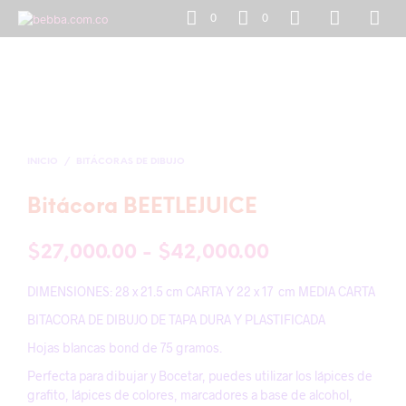
0
0
INICIO
/
BITÁCORAS DE DIBUJO
Bitácora BEETLEJUICE
Rango
$
27,000.00
-
$
42,000.00
de
DIMENSIONES: 28 x 21.5 cm CARTA Y 22 x 17 cm MEDIA CARTA
precios:
BITACORA DE DIBUJO DE TAPA DURA Y PLASTIFICADA
desde
Hojas blancas bond de 75 gramos.
$27,000.00
Perfecta para dibujar y Bocetar, puedes utilizar los lápices de
grafito, lápices de colores, marcadores a base de alcohol,
hasta