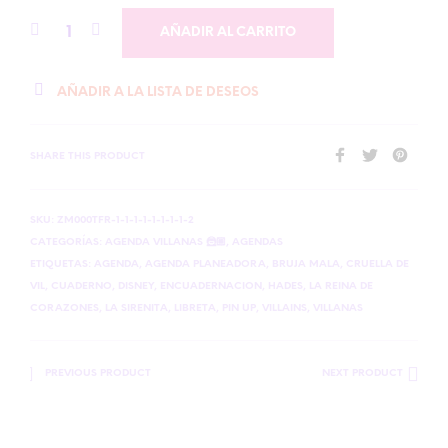
AÑADIR AL CARRITO
AÑADIR A LA LISTA DE DESEOS
SHARE THIS PRODUCT
SKU:
ZM000TFR-1-1-1-1-1-1-1-1-2
CATEGORÍAS:
AGENDA VILLANAS 🦹🏼
,
AGENDAS
ETIQUETAS:
AGENDA
,
AGENDA PLANEADORA
,
BRUJA MALA
,
CRUELLA DE
VIL
,
CUADERNO
,
DISNEY
,
ENCUADERNACION
,
HADES
,
LA REINA DE
CORAZONES
,
LA SIRENITA
,
LIBRETA
,
PIN UP
,
VILLAINS
,
VILLANAS
PREVIOUS PRODUCT
NEXT PRODUCT