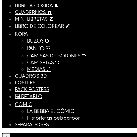
LIBRETA COSIDA 🧵
CUADERNOS 📓
MINI LIBRETAS 📒
LIBRO DE COLOREAR 🖍️
ROPA
BUZOS 🧥
PANTYS 🩲
CAMISAS DE BOTONES 👕
CAMISETAS 👚
MEDIAS 🧦
CUADROS 3D
POSTERS
PACK POSTERS
🖼️ RETABLO
CÓMIC
LA BEBBA EL CÓMIC
Historietas bebbatoon
SEPARADORES
×