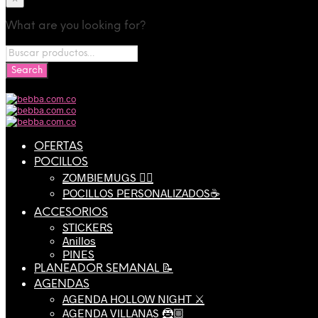
What are you looking for?
OFERTAS
POCILLOS
ZOMBIEMUGS 🧟‍♂️
POCILLOS PERSONALIZADOS☕️
ACCESORIOS
STICKERS
Anillos
PINES
PLANEADOR SEMANAL 📝
AGENDAS
AGENDA HOLLOW NIGHT ⚔️
AGENDA VILLANAS 🦹🏼