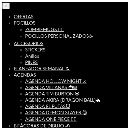
×
OFERTAS
POCILLOS
ZOMBIEMUGS 🧟‍♂️
POCILLOS PERSONALIZADOS☕️
ACCESORIOS
STICKERS
Anillos
PINES
PLANEADOR SEMANAL 📝
AGENDAS
AGENDA HOLLOW NIGHT ⚔️
AGENDA VILLANAS 🦹🏼
AGENDA TIM BURTON 💀
AGENDA AKIRA (DRAGON BALL)🐲
AGENDA EL PUTAS👹
AGENDA DEMON SLAYER 😈
AGENDA ONE PIECE 🏴‍☠️
BITÁCORAS DE DIBUJO ✍️