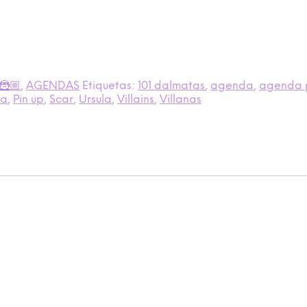
🦹🏼
,
AGENDAS
Etiquetas:
101 dalmatas
,
agenda
,
agenda 
ta
,
Pin up
,
Scar
,
Ursula
,
Villains
,
Villanas