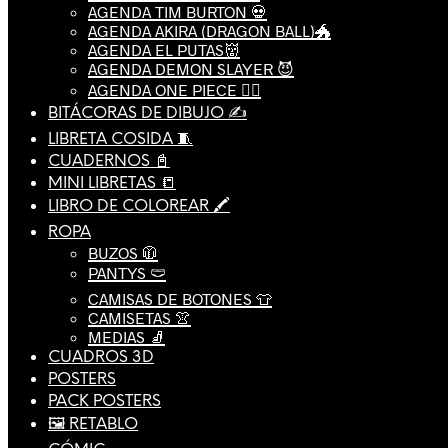
AGENDA TIM BURTON 💀
AGENDA AKIRA (DRAGON BALL)🐲
AGENDA EL PUTAS👹
AGENDA DEMON SLAYER 😈
AGENDA ONE PIECE 🏴‍☠️
BITÁCORAS DE DIBUJO ✍️
LIBRETA COSIDA 🧵
CUADERNOS 📓
MINI LIBRETAS 📒
LIBRO DE COLOREAR 🖍️
ROPA
BUZOS 🧥
PANTYS 🩲
CAMISAS DE BOTONES 👕
CAMISETAS 👚
MEDIAS 🧦
CUADROS 3D
POSTERS
PACK POSTERS
🖼️ RETABLO