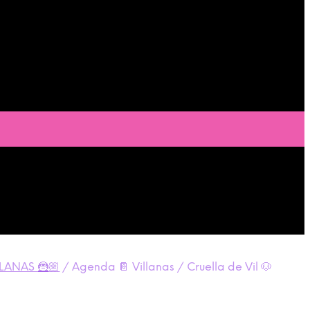
LANAS 🦹🏼
/
Agenda 📔 Villanas / Cruella de Vil 🐶