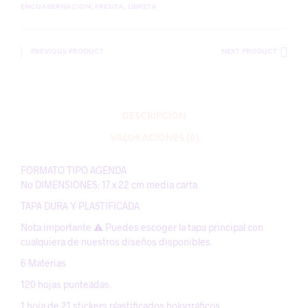
ENCUADERNACION
,
FRESITA
,
LIBRETA
PREVIOUS PRODUCT
NEXT PRODUCT
DESCRIPCIÓN
VALORACIONES (0)
FORMATO TIPO AGENDA
No DIMENSIONES: 17 x 22 cm media carta
TAPA DURA Y PLASTIFICADA
Nota importante ⚠️ Puedes escoger la tapa principal con
cualquiera de nuestros diseños disponibles.
6 Materias
120 hojas punteadas.
1 hoja de 21 stickers plastificados holográficos.