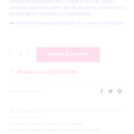
perfecta para tomar apuntes y porque no dibujar, puedes
utilizar los lápices de grafito, lápices de colores, marcadores a
base de alcohol, rotuladores y rápidografos.
🚛💨 A partir de la compra el pedido se envía en 2 días hábiles.
AÑADIR AL CARRITO
AÑADIR A LA LISTA DE DESEOS
SHARE THIS PRODUCT
SKU:
ZM0005-2-1-1-1-1-1-1-1-1-1-1-1-1-1-1-1-1-1-1-1-2-1-1-1-1-1-1-1-1-1-1-1-1-1-
1-1-1-1-1-1-1-1-1-1-1-1-2-1
CATEGORÍAS:
AGENDA TIM BURTON
,
AGENDAS
ETIQUETAS:
AGENDA
,
AGENDA PLANEADORA
,
CUADERNO
,