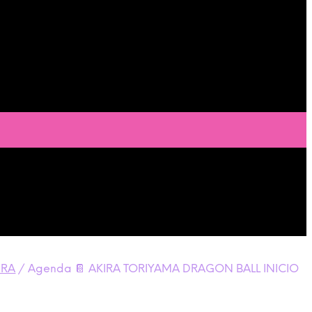
IRA
/
Agenda 📔 AKIRA TORIYAMA DRAGON BALL INICIO