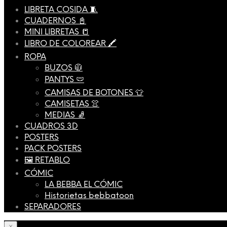
LIBRETA COSIDA 🧵
CUADERNOS 📓
MINI LIBRETAS 📒
LIBRO DE COLOREAR 🖍️
ROPA
BUZOS 🧥
PANTYS 🩲
CAMISAS DE BOTONES 👕
CAMISETAS 👚
MEDIAS 🧦
CUADROS 3D
POSTERS
PACK POSTERS
🖼️ RETABLO
CÓMIC
LA BEBBA EL CÓMIC
Historietas bebbatoon
SEPARADORES
×