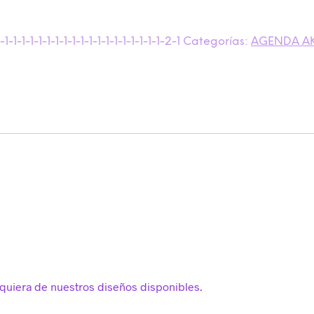
-1-1-1-1-1-1-1-1-1-1-1-1-1-1-1-1-1-1-2-1
Categorías:
AGENDA AK
lquiera de nuestros diseños disponibles.