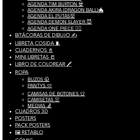
AGENDA TIM BURTON 💀
AGENDA AKIRA (DRAGON BALL)🐲
AGENDA EL PUTAS👹
AGENDA DEMON SLAYER 😈
AGENDA ONE PIECE 🏴‍☠️
BITÁCORAS DE DIBUJO ✍️
LIBRETA COSIDA 🧵
CUADERNOS 📓
MINI LIBRETAS 📒
LIBRO DE COLOREAR 🖍️
ROPA
BUZOS 🧥
PANTYS 🩲
CAMISAS DE BOTONES 👕
CAMISETAS 👚
MEDIAS 🧦
CUADROS 3D
POSTERS
PACK POSTERS
🖼️ RETABLO