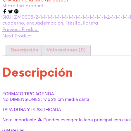
Añadir a la lista de deseos
Share this product
SKU:
ZM0005-2-1-1-1-1-1-1-1-1-1-1-1-1-1-1-1-1-1-1-1-2-1-1-1-1-1-1-1
cuaderno
,
encuadernacion
,
Fresita
,
libreta
Previous Product
Next Product
Descripción
Valoraciones (0)
Descripción
FORMATO TIPO AGENDA
No DIMENSIONES: 17 x 22 cm media carta
TAPA DURA Y PLASTIFICADA
Nota importante ⚠️ Puedes escoger la tapa principal con cua
6 Materias