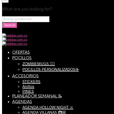
What are you looking for?
OFERTAS
POCILLOS
ZOMBIEMUGS 🧟‍♂️
POCILLOS PERSONALIZADOS☕️
ACCESORIOS
STICKERS
Anillos
PINES
PLANEADOR SEMANAL 📝
AGENDAS
AGENDA HOLLOW NIGHT ⚔️
AGENDA VILLANAS 🦹🏼