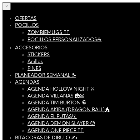
×
OFERTAS
POCILLOS
ZOMBIEMUGS 🧟‍♂️
POCILLOS PERSONALIZADOS☕️
ACCESORIOS
STICKERS
Anillos
PINES
PLANEADOR SEMANAL 📝
AGENDAS
AGENDA HOLLOW NIGHT ⚔️
AGENDA VILLANAS 🦹🏼
AGENDA TIM BURTON 💀
AGENDA AKIRA (DRAGON BALL)🐲
AGENDA EL PUTAS👹
AGENDA DEMON SLAYER 😈
AGENDA ONE PIECE 🏴‍☠️
BITÁCORAS DE DIBUJO ✍️