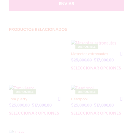
PRODUCTOS RELACIONADOS
DISPONIBLE
Mascotas astronautas
El
El
$
25,000.00
$
17,000.00
precio
precio
SELECCIONAR OPCIONES
Este
original
actual
prod
era:
es:
tien
$25,000.00.
$17,000.00
múlt
DISPONIBLE
DISPONIBLE
varia
Tom y jerry
Deadpool
Las
El
El
El
El
$
25,000.00
$
17,000.00
$
25,000.00
$
17,000.00
opci
precio
precio
precio
precio
se
SELECCIONAR OPCIONES
Este
SELECCIONAR OPCIONES
Este
original
actual
original
actual
pue
producto
prod
era:
es:
era:
es:
elegi
tiene
tien
$25,000.00.
$17,000.00.
$25,000.00.
$17,000.00
en
múltiples
múlt