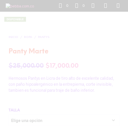
0
0
DISPONIBLE
INICIO
/
ROPA
/
PANTYS
Panty Marte
El
El
$
25,000.00
$
17,000.00
precio
precio
Hermosos Pantys en Licra de tiro alto de excelente calidad,
original
actual
con paño hipoalergénico en la entrepierna, corte invisible,
tambien es funcional para traje de baño inferior.
era:
es:
$25,000.00.
$17,000.00.
TALLA