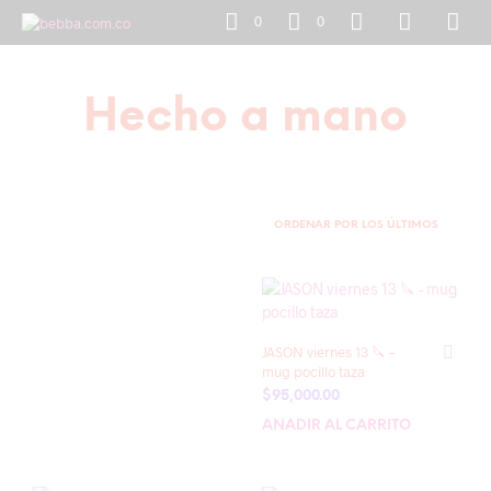
0
0
Hecho a mano
JASON viernes 13 🔪 –
mug pocillo taza
$
95,000.00
AÑADIR AL CARRITO