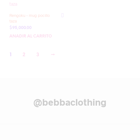
Rengoku – mug pocillo
taza
$
95,000.00
AÑADIR AL CARRITO
1
2
3
→
@bebbaclothing