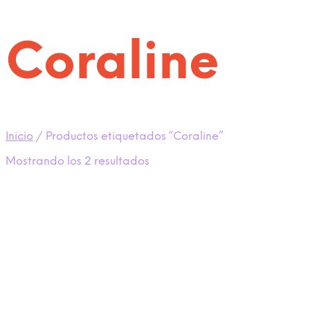
Coraline
Inicio
/
Productos etiquetados “Coraline”
Ordenado
Mostrando los 2 resultados
por
los
últimos