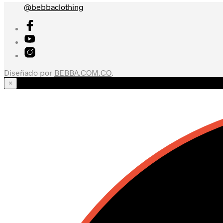
@bebbaclothing
Diseñado por
BEBBA.COM.CO
.
×