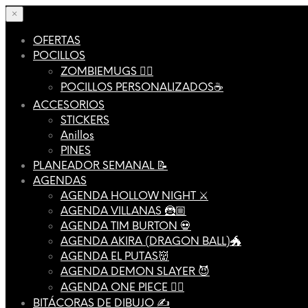
×
OFERTAS
POCILLOS
ZOMBIEMUGS 🧟‍♂️
POCILLOS PERSONALIZADOS☕️
ACCESORIOS
STICKERS
Anillos
PINES
PLANEADOR SEMANAL 📝
AGENDAS
AGENDA HOLLOW NIGHT ⚔️
AGENDA VILLANAS 🦹🏼
AGENDA TIM BURTON 💀
AGENDA AKIRA (DRAGON BALL)🐲
AGENDA EL PUTAS👹
AGENDA DEMON SLAYER 😈
AGENDA ONE PIECE 🏴‍☠️
BITÁCORAS DE DIBUJO ✍️