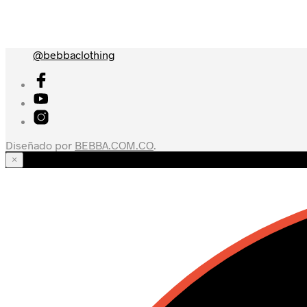
@bebbaclothing
Diseñado por
BEBBA.COM.CO
.
×