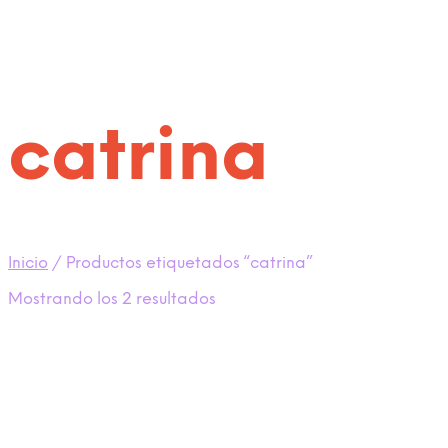
catrina
Inicio
/
Productos etiquetados “catrina”
Mostrando los 2 resultados
Ordenado
por
los
últimos