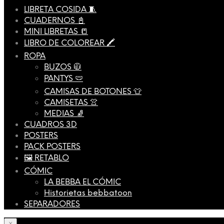
LIBRETA COSIDA 🧵
CUADERNOS 📓
MINI LIBRETAS 📒
LIBRO DE COLOREAR 🖍️
ROPA
BUZOS 🧥
PANTYS 🩲
CAMISAS DE BOTONES 👕
CAMISETAS 👚
MEDIAS 🧦
CUADROS 3D
POSTERS
PACK POSTERS
🖼️ RETABLO
CÓMIC
LA BEBBA EL CÓMIC
Historietas bebbatoon
SEPARADORES
×