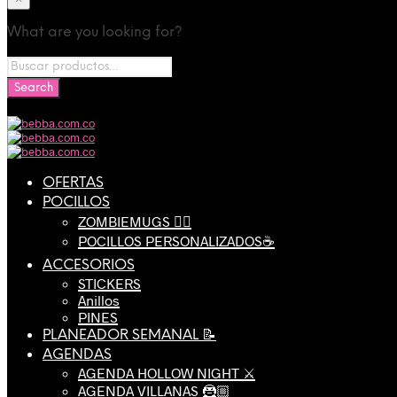
What are you looking for?
OFERTAS
POCILLOS
ZOMBIEMUGS 🧟‍♂️
POCILLOS PERSONALIZADOS☕️
ACCESORIOS
STICKERS
Anillos
PINES
PLANEADOR SEMANAL 📝
AGENDAS
AGENDA HOLLOW NIGHT ⚔️
AGENDA VILLANAS 🦹🏼