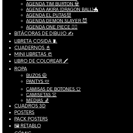
AGENDA TIM BURTON 💀
AGENDA AKIRA (DRAGON BALL)🐲
AGENDA EL PUTAS👹
AGENDA DEMON SLAYER 😈
AGENDA ONE PIECE 🏴‍☠️
BITÁCORAS DE DIBUJO ✍️
LIBRETA COSIDA 🧵
CUADERNOS 📓
MINI LIBRETAS 📒
LIBRO DE COLOREAR 🖍️
ROPA
BUZOS 🧥
PANTYS 🩲
CAMISAS DE BOTONES 👕
CAMISETAS 👚
MEDIAS 🧦
CUADROS 3D
POSTERS
PACK POSTERS
🖼️ RETABLO