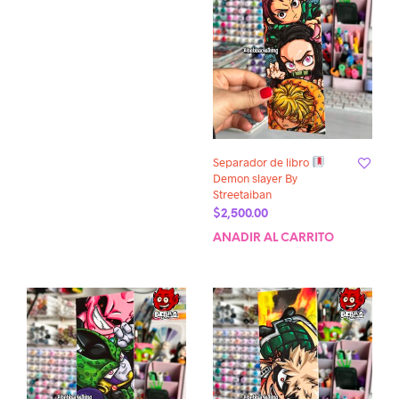
Separador de libro
Demon slayer By
Streetaiban
$
2,500.00
AÑADIR AL CARRITO