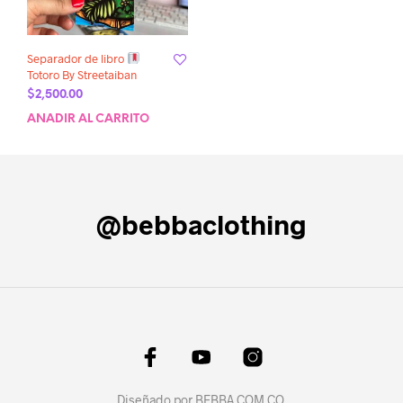
Separador de libro
Totoro By Streetaiban
$
2,500.00
AÑADIR AL CARRITO
@bebbaclothing
Diseñado por
BEBBA.COM.CO
.