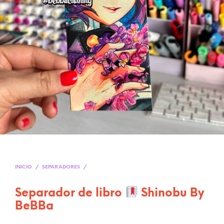
INICIO
/
SEPARADORES
/
Separador de libro
Shinobu By
BeBBa