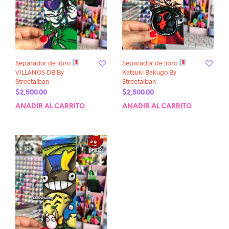
Separador de libro
Separador de libro
VILLANOS DB By
Katsuki Bakugo By
Streetaiban
Streetaiban
$
2,500.00
$
2,500.00
AÑADIR AL CARRITO
AÑADIR AL CARRITO