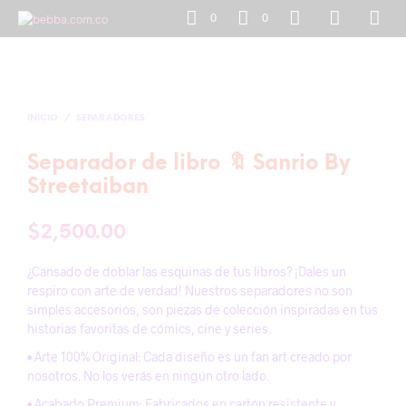
0
0
INICIO
/
SEPARADORES
Separador de libro 🔖 Sanrio By
Streetaiban
$
2,500.00
¿Cansado de doblar las esquinas de tus libros? ¡Dales un
respiro con arte de verdad! Nuestros separadores no son
simples accesorios, son piezas de colección inspiradas en tus
historias favoritas de cómics, cine y series.
• Arte 100% Original: Cada diseño es un fan art creado por
nosotros. No los verás en ningún otro lado.
• Acabado Premium: Fabricados en cartón resistente y