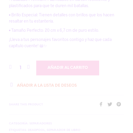
plastificados para que te duren mil batallas.
• Brillo Especial: Tienen detalles con brillos que los hacen
resaltar en tu estantería.
• Tamaño Perfecto: 20 cm x 6,7 cm de puro estilo.
¡Lleva a tus personajes favoritos contigo y haz que cada
capítulo cuente! 📖✨
AÑADIR AL CARRITO
AÑADIR A LA LISTA DE DESEOS
SHARE THIS PRODUCT
CATEGORÍA:
SEPARADORES
ETIQUETAS:
DEADPOOL
,
SEPARADOR DE LIBRO