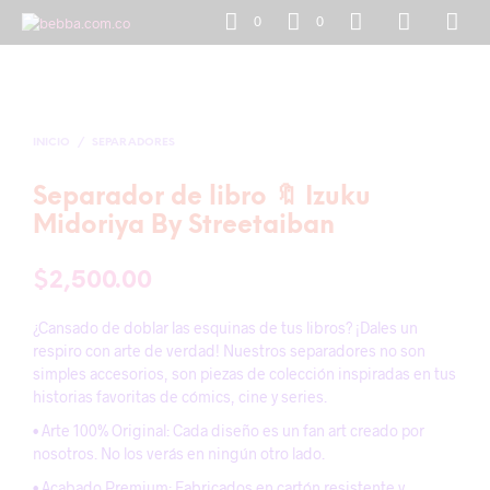
0
0
INICIO
/
SEPARADORES
Separador de libro 🔖 Izuku
Midoriya By Streetaiban
$
2,500.00
¿Cansado de doblar las esquinas de tus libros? ¡Dales un
respiro con arte de verdad! Nuestros separadores no son
simples accesorios, son piezas de colección inspiradas en tus
historias favoritas de cómics, cine y series.
• Arte 100% Original: Cada diseño es un fan art creado por
nosotros. No los verás en ningún otro lado.
• Acabado Premium: Fabricados en cartón resistente y