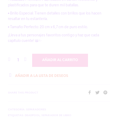
plastificados para que te duren mil batallas.
• Brillo Especial: Tienen detalles con brillos que los hacen
resaltar en tu estantería.
• Tamaño Perfecto: 20 cm x 6,7 cm de puro estilo.
¡Lleva a tus personajes favoritos contigo y haz que cada
capítulo cuente! 📖✨
AÑADIR AL CARRITO
AÑADIR A LA LISTA DE DESEOS
SHARE THIS PRODUCT
CATEGORÍA:
SEPARADORES
ETIQUETAS:
DEADPOOL
,
SEPARADOR DE LIBRO